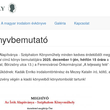
A magyar irodalom évkönyve
Galéria
Kapcsolat
nyvbemutató
 Alapítványa - Széphalom Könyvműhely minden kedves érdeklődőt me
i
című könyv bemutatójára
2025. december 1-jén, hétfőn 15 órára
a 
t, Börzsöny utca 13.) a Ferencvárosi Önkormányzat „A teljesség felé”
ködnek: Kadák Enriko irodalomtörténész és Mezey Katalin író, költő, a
zvény végén a kiadó könyveiből könyvtombolát tartunk!