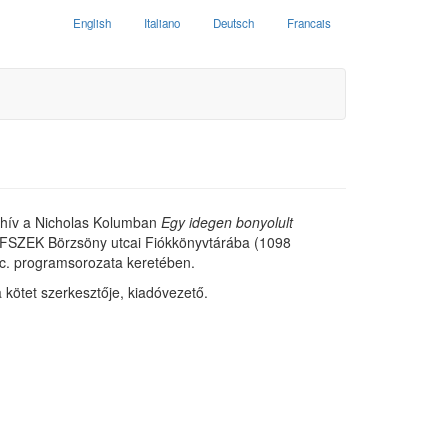
English
Italiano
Deutsch
Francais
ghív a Nicholas Kolumban
Egy idegen bonyolult
FSZEK Börzsöny utcai Fiókkönyvtárába (1098
 c. programsorozata keretében.
 kötet szerkesztője, kiadóvezető.