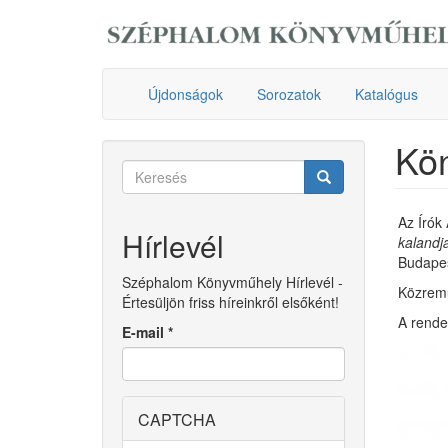
Ugrás
a
tartalomra
Újdonságok
Sorozatok
Katalógus
Kö
Keresés
űrlap
Keresés
Az Írók
Hírlevél
kalandja
Budapes
Széphalom Könyvműhely Hírlevél -
Közremű
Értesüljön friss híreinkről elsőként!
A rende
E-mail
*
CAPTCHA