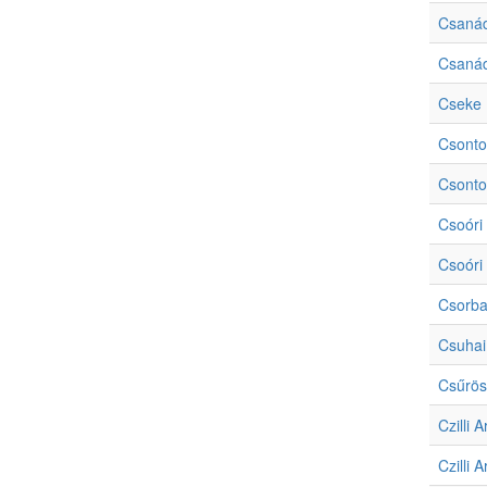
Csanád
Csanád
Cseke 
Csonto
Csonto
Csoóri
Csoóri
Csorb
Csuhai
Csűrös
Czilli 
Czilli 