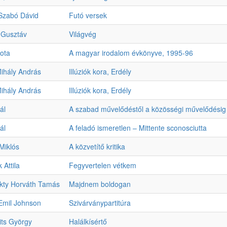
 Szabó Dávid
Futó versek
 Gusztáv
Világvég
ota
A magyar irodalom évkönyve, 1995-96
ihály András
Illúziók kora, Erdély
ihály András
Illúziók kora, Erdély
ál
A szabad művelődéstől a közösségi művelődésig
ál
A feladó ismeretlen – Mittente sconosciutta
Miklós
A közvetítő kritika
 Attila
Fegyvertelen vétkem
kty Horváth Tamás
Majdnem boldogan
Emil Johnson
Szivárványpartitúra
its György
Halálkísértő