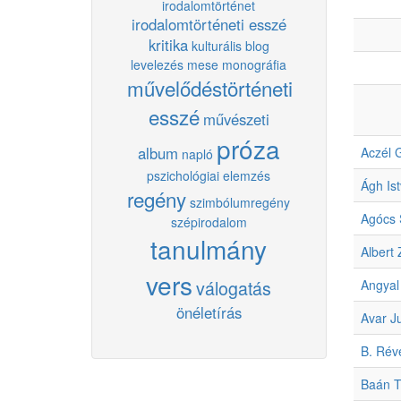
irodalomtörténet
irodalomtörténeti esszé
kritika
kulturális blog
levelezés
mese
monográfia
művelődéstörténeti
esszé
művészeti
próza
album
Aczél 
napló
pszichológiai elemzés
Ágh Is
regény
szimbólumregény
Agócs 
szépirodalom
tanulmány
Albert
vers
válogatás
Angyal
önéletírás
Avar Ju
B. Rév
Baán T