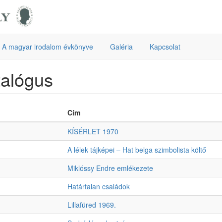
A magyar irodalom évkönyve
Galéria
Kapcsolat
alógus
Cím
KÍSÉRLET 1970
A lélek tájképei – Hat belga szimbolista költő
Miklóssy Endre emlékezete
Határtalan családok
Lillafüred 1969.