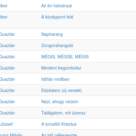
ibor
Az én hatványai
ibor
A középpont felé
Gusztáv
Napharang
Gusztáv
Zongorahangoló
Gusztáv
MÉGIS, MÉGSE, MÉGIS
Gusztáv
Mindent begombolsz
Gusztáv
Időtáv mollban
Gusztáv
Edzésterv (új versek)
Gusztáv
Nézi, ahogy nézem
Gusztáv
Találgatom, mit üzensz
 József
A torcellói Krisztus
ovics Mihály
Az idő célkeresztje