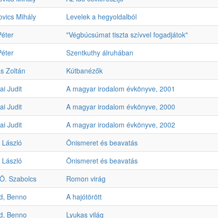
ovics Mihály
Levelek a hegyoldalból
Péter
"Végbúcsúmat tiszta szívvel fogadjátok"
Péter
Szentkuthy álruhában
s Zoltán
Kútbanézők
i Judit
A magyar irodalom évkönyve, 2001
i Judit
A magyar irodalom évkönyve, 2000
i Judit
A magyar irodalom évkönyve, 2002
 László
Önismeret és beavatás
 László
Önismeret és beavatás
 Ö. Szabolcs
Romon virág
d, Benno
A hajótörött
d, Benno
Lyukas világ