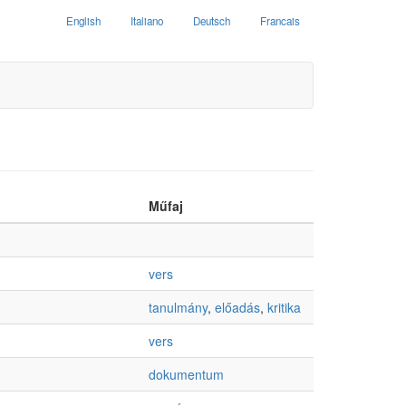
English
Italiano
Deutsch
Francais
Műfaj
vers
tanulmány
,
előadás
,
kritika
vers
dokumentum