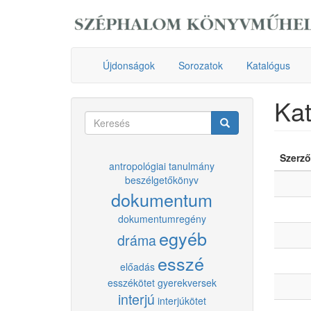
Ugrás
a
tartalomra
Újdonságok
Sorozatok
Katalógus
Kat
Keresés
űrlap
Keresés
Szerző
antropológiai tanulmány
beszélgetőkönyv
dokumentum
dokumentumregény
egyéb
dráma
esszé
előadás
esszékötet
gyerekversek
interjú
interjúkötet