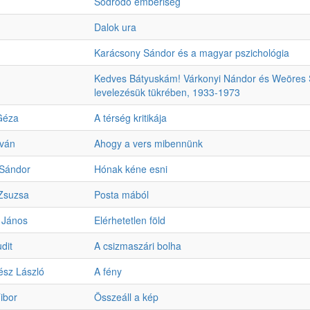
Sodródó emberiség
Dalok ura
Karácsony Sándor és a magyar pszichológia
Kedves Bátyuskám! Várkonyi Nándor és Weöres 
levelezésük tükrében, 1933-1973
Géza
A térség kritikája
tván
Ahogy a vers mibennünk
Sándor
Hónak kéne esni
 Zsuzsa
Posta mából
 János
Elérhetetlen föld
dit
A csizmaszári bolha
ész László
A fény
ibor
Összeáll a kép