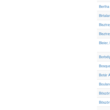
Bertha
Birtala
Bisztr
Bisztr
Bleier, 
Borbély
Bosquet
Botár A
Boulan
Böször
Böször