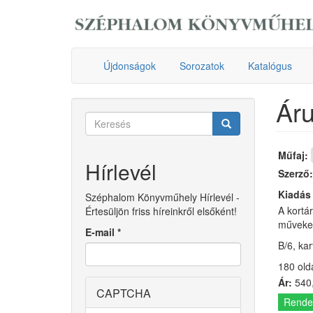
Ugrás
a
tartalomra
Újdonságok
Sorozatok
Katalógus
Áru
Keresés
űrlap
Keresés
Műfaj:
Hírlevél
Szerző
Kiadás
Széphalom Könyvműhely Hírlevél -
A kortár
Értesüljön friss híreinkről elsőként!
műveket
E-mail
*
B/6, ka
180 old
Ár:
540,
CAPTCHA
Rende