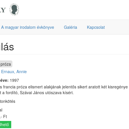
A magyar irodalom évkönyve
Galéria
Kapcsolat
lás
próza
:
Ernaux, Annie
 éve:
1997
s francia próza elismert alakjának jelentős sikert aratott két kisregény
 a fordító, Szávai János utószava kíséri.
rtonkötés
al
- Ft
lhető