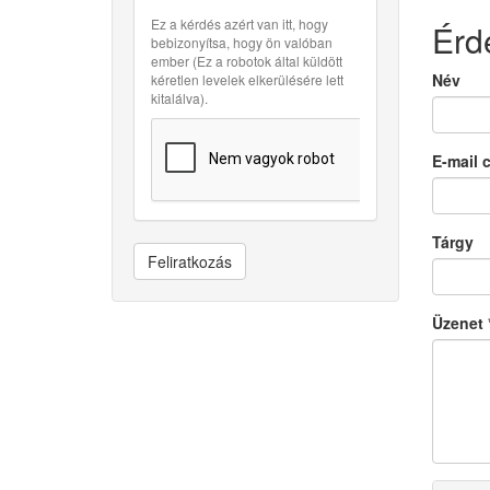
Ez a kérdés azért van itt, hogy
Érd
bebizonyítsa, hogy ön valóban
ember (Ez a robotok által küldött
Név
kéretlen levelek elkerülésére lett
kitalálva).
E-mail 
Tárgy
Feliratkozás
Üzenet