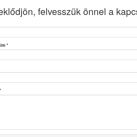
eklődjön, felvesszük önnel a kapcs
cím
*
*