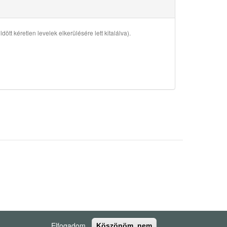
ött kéretlen levelek elkerülésére lett kitalálva).
Elfogadom
Köszönöm, nem