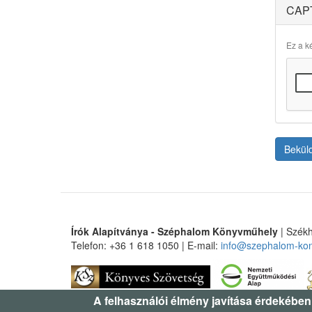
CAP
Ez a ké
Bekül
Írók Alapítványa - Széphalom Könyvműhely
| Székh
Telefon: +36 1 618 1050 | E-mail:
info@szephalom-ko
A felhasználói élmény javítása érdekében