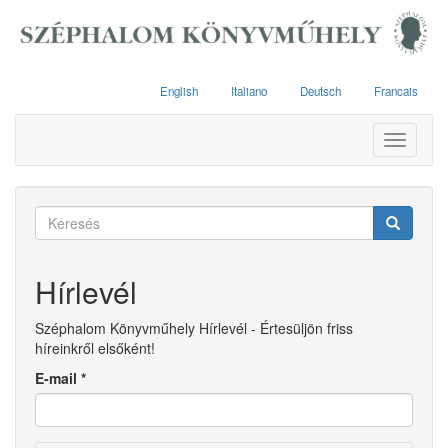
Ugrás
a
tartalomra
English
Italiano
Deutsch
Francais
Toggle
navigati
Keresés
űrlap
Keresés
Hírlevél
Széphalom Könyvműhely Hírlevél - Értesüljön friss
híreinkről elsőként!
E-mail
*