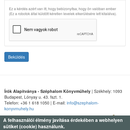
Ez a kérdés azért van itt, hogy bebizonyítsa, hogy ön valóban ember
(Ez a robotok által küldött kéretlen levelek elkerülésére lett kitalálva).
Beküldés
Írók Alapítványa - Széphalom Könyvműhely
| Székhely: 1093
Budapest, Lónyay u. 43. fszt. 1.
Telefon: +36 1 618 1050 | E-mail:
info@szephalom-
konyvmuhely.hu
A felhasználói élmény javítása érdekében a webhelyen
sütiket (cookie) használunk.