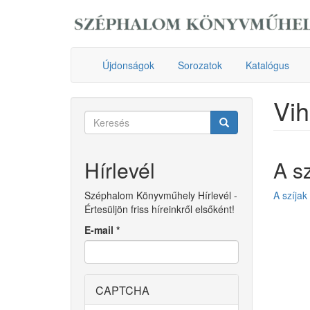
Ugrás
a
tartalomra
Újdonságok
Sorozatok
Katalógus
Vih
Keresés
űrlap
Keresés
Hírlevél
A s
Széphalom Könyvműhely Hírlevél -
A szíjak
Értesüljön friss híreinkről elsőként!
E-mail
*
CAPTCHA