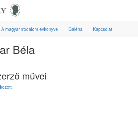
A magyar irodalom évkönyve
Galéria
Kapcsolat
ar Béla
zerző művei
 között