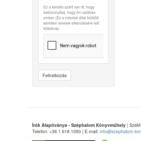
Ez a kérdés azért van itt, hogy
bebizonyítsa, hogy ön valóban
ember (Ez a robotok által küldött
kéretlen levelek elkerülésére lett
kitalálva).
Feliratkozás
Írók Alapítványa - Széphalom Könyvműhely
| Székh
Telefon: +36 1 618 1050 | E-mail:
info@szephalom-ko