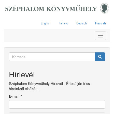
Ugrás
a
tartalomra
English
Italiano
Deutsch
Francais
Toggle
navigati
Keresés
űrlap
Keresés
Hírlevél
Széphalom Könyvműhely Hírlevél - Értesüljön friss
híreinkről elsőként!
E-mail
*