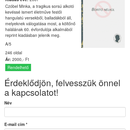
Czóbel Minka, a tragikus sorsú alkotó
kevéssé ismert életműve festői
hangulatú versekből, balladákból áll,
melyeknek válogatása most, a költőnő
halálának 60. évfordulója alkalmából
reprint kiadásban jelenik meg.
A/5
246 oldal
Ár:
2000,- Ft
Rendelhető
Érdeklődjön, felvesszük önnel
a kapcsolatot!
Név
E-mail cím
*