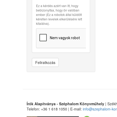
Ez a kérdés azért van itt, hogy
bebizonyítsa, hogy ön valóban
ember (Ez a robotok által küldött
kéretlen levelek elkerülésére lett
kitalálva).
Feliratkozás
Írók Alapítványa - Széphalom Könyvműhely
| Székh
Telefon: +36 1 618 1050 | E-mail:
info@szephalom-ko