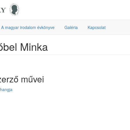
A magyar irodalom évkönyve
Galéria
Kapcsolat
óbel Minka
zerző művei
 hangja