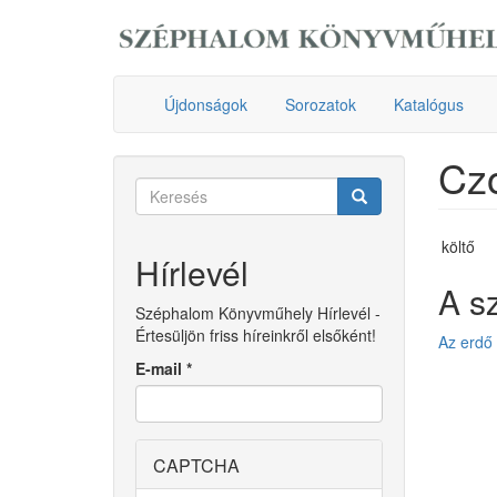
Ugrás
a
tartalomra
Újdonságok
Sorozatok
Katalógus
Cz
Keresés
űrlap
Keresés
költő
Hírlevél
A s
Széphalom Könyvműhely Hírlevél -
Értesüljön friss híreinkről elsőként!
Az erdő
E-mail
*
CAPTCHA