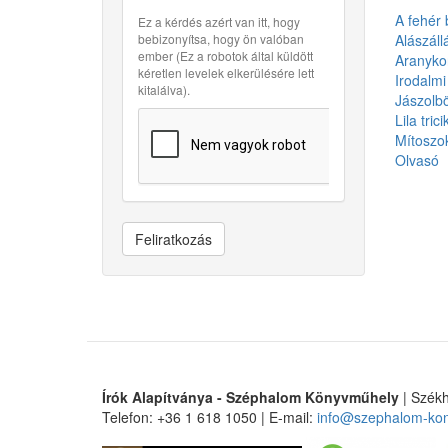
A fehér
Ez a kérdés azért van itt, hogy
bebizonyítsa, hogy ön valóban
Alászáll
ember (Ez a robotok által küldött
Aranykor
kéretlen levelek elkerülésére lett
Irodalmi
kitalálva).
Jászolbö
Lila trici
Mítoszo
Olvasó
Feliratkozás
Írók Alapítványa - Széphalom Könyvműhely
| Székh
Telefon: +36 1 618 1050 | E-mail:
info@szephalom-ko