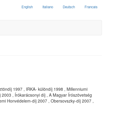
English
Italiano
Deutsch
Francais
töndíj 1997 , IRKA- különdíj 1998 , Millenniumi
j 2003 , Írókarácsonyi díj , A Magyar Írószövetség
llemi Honvédelem-díj 2007 , Obersovszky-díj 2007 ,