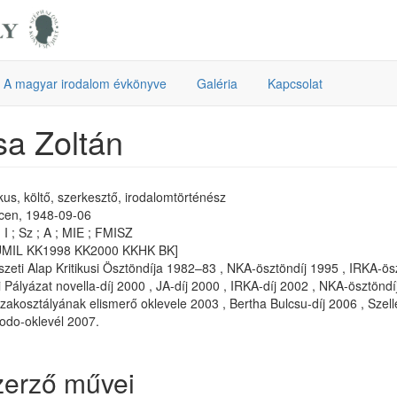
A magyar irodalom évkönyve
Galéria
Kapcsolat
a Zoltán
tikus, költő, szerkesztő, irodalomtörténész
cen, 1948-09-06
I ; Sz ; A ; MIE ; FMISZ
UMIL KK1998 KK2000 KKHK BK]
zeti Alap Kritikusi Ösztöndíja 1982–83 , NKA-ösztöndíj 1995 , IRKA-ösz
 Pályázat novella-díj 2000 , JA-díj 2000 , IRKA-díj 2002 , NKA-ösztöndí
szakosztályának elismerő oklevele 2003 , Bertha Bulcsu-díj 2006 , Sze
do-oklevél 2007.
zerző művei