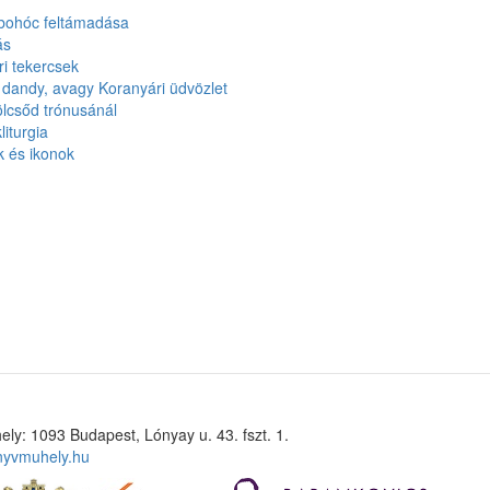
 bohóc feltámadása
ás
i tekercsek
 dandy, avagy Koranyári üdvözlet
lcsőd trónusánál
kliturgia
k és ikonok
ely: 1093 Budapest, Lónyay u. 43. fszt. 1.
nyvmuhely.hu