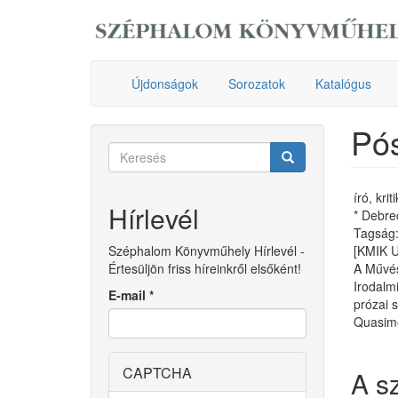
Ugrás
a
tartalomra
Újdonságok
Sorozatok
Katalógus
Pós
Keresés
űrlap
Keresés
író, kri
Hírlevél
* Debre
Tagság: 
Széphalom Könyvműhely Hírlevél -
[KMIK 
Értesüljön friss híreinkről elsőként!
A Művés
Irodalmi
E-mail
*
prózai 
Quasimo
CAPTCHA
A s