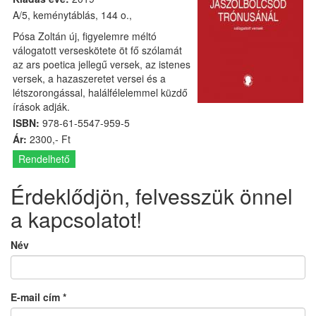
A/5, keménytáblás, 144 o.,
Pósa Zoltán új, figyelemre méltó
válogatott verseskötete öt fő szólamát
az ars poetica jellegű versek, az istenes
versek, a hazaszeretet versei és a
létszorongással, halálfélelemmel küzdő
írások adják.
ISBN:
978-61-5547-959-5
Ár:
2300,- Ft
Rendelhető
Érdeklődjön, felvesszük önnel
a kapcsolatot!
Név
E-mail cím
*