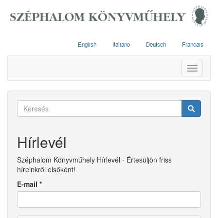
Ugrás
a
tartalomra
English
Italiano
Deutsch
Francais
Toggle
navigati
Keresés
űrlap
Keresés
Hírlevél
Széphalom Könyvműhely Hírlevél - Értesüljön friss
híreinkről elsőként!
E-mail
*