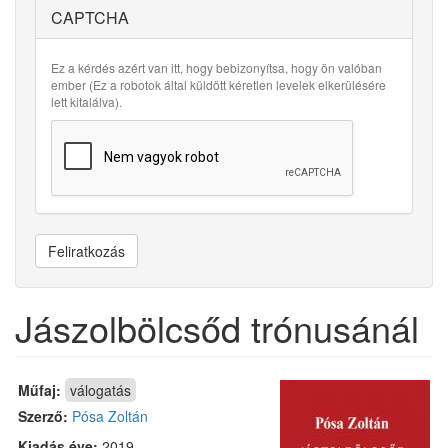
CAPTCHA
Ez a kérdés azért van itt, hogy bebizonyítsa, hogy ön valóban
ember (Ez a robotok által küldött kéretlen levelek elkerülésére
lett kitalálva).
Feliratkozás
Jászolbölcsőd trónusánál
Műfaj:
válogatás
Szerző:
Pósa Zoltán
Kiadás éve:
2019