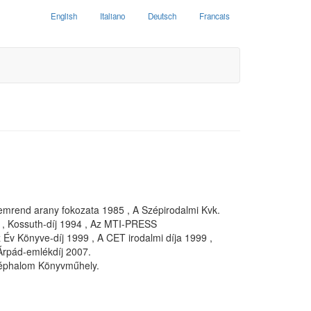
English
Italiano
Deutsch
Francais
demrend arany fokozata 1985 , A Szépirodalmi Kvk.
 , Kossuth-díj 1994 , Az MTI-PRESS
 Év Könyve-díj 1999 , A CET irodalmi díja 1999 ,
 Árpád-emlékdíj 2007.
Széphalom Könyvműhely.