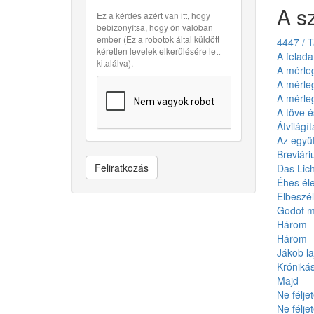
A s
Ez a kérdés azért van itt, hogy
bebizonyítsa, hogy ön valóban
ember (Ez a robotok által küldött
4447 / T
kéretlen levelek elkerülésére lett
A felada
kitalálva).
A mérleg
A mérleg
A mérleg
A töve é
Átvilágít
Az együt
Breviár
Feliratkozás
Das Lich
Éhes éle
Elbeszélt
Godot m
Három
Három
Jákob laj
Króniká
Majd
Ne félje
Ne félje