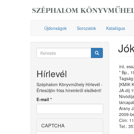
Ugrás
a
tartalomra
Újdonságok
Sorozatok
Katalógus
Jók
Keresés
űrlap
Keresés
író, ess
Hírlevél
* Bp., 
Tagság: 
Széphalom Könyvműhely Hírlevél -
[KMIK 
Értesüljön friss híreinkről elsőként!
JA-díj 
Nívódíj
E-mail
*
tárcapá
Arany J
2009-be
Cím: 11
CAPTCHA
Tel.: 3