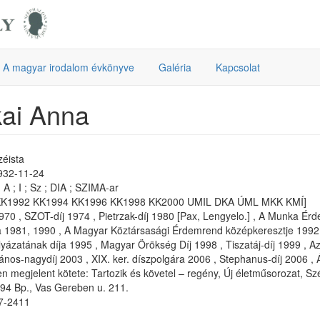
A magyar irodalom évkönyve
Galéria
Kapcsolat
ai Anna
zéista
1932-11-24
A ; I ; Sz ; DIA ; SZIMA-ar
KK1992 KK1994 KK1996 KK1998 KK2000 UMIL DKA ÚML MKK KMÍ]
1970 , SZOT-díj 1974 , Pietrzak-díj 1980 [Pax, Lengyelo.] , A Munka Ér
a 1981, 1990 , A Magyar Köztársasági Érdemrend középkeresztje 1992
lyázatának díja 1995 , Magyar Örökség Díj 1998 , Tiszatáj-díj 1999 , Az
ános-nagydíj 2003 , XIX. ker. díszpolgára 2006 , Stephanus-díj 2006 ,
n megjelent kötete: Tartozik és követel – regény, Új életműsorozat, 
94 Bp., Vas Gereben u. 211.
57-2411