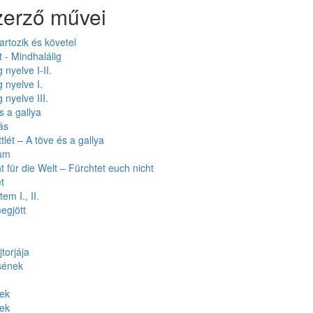
zerző művei
artozik és követel
t - Mindhalálig
 nyelve I-II.
 nyelve I.
 nyelve III.
s a gallya
ás
tlét – A töve és a gallya
ium
t für die Welt – Fürchtet euch nicht
t
em I., II.
egjött
torjája
sének
tek
tek