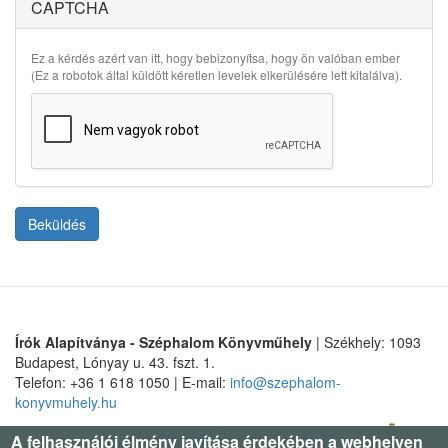
CAPTCHA
Ez a kérdés azért van itt, hogy bebizonyítsa, hogy ön valóban ember
(Ez a robotok által küldött kéretlen levelek elkerülésére lett kitalálva).
Beküldés
Írók Alapítványa - Széphalom Könyvműhely
| Székhely: 1093
Budapest, Lónyay u. 43. fszt. 1.
Telefon: +36 1 618 1050 | E-mail:
info@szephalom-
konyvmuhely.hu
A felhasználói élmény javítása érdekében a webhelyen