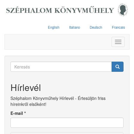
Ugrás
a
tartalomra
English
Italiano
Deutsch
Francais
Toggle
navigati
Keresés
űrlap
Keresés
Hírlevél
Széphalom Könyvműhely Hírlevél - Értesüljön friss
híreinkről elsőként!
E-mail
*