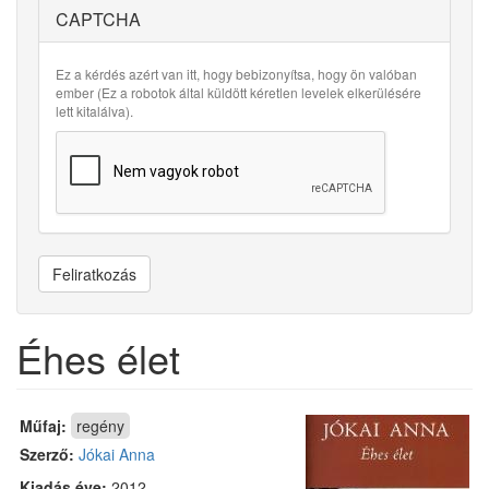
CAPTCHA
Ez a kérdés azért van itt, hogy bebizonyítsa, hogy ön valóban
ember (Ez a robotok által küldött kéretlen levelek elkerülésére
lett kitalálva).
Feliratkozás
Éhes élet
Műfaj:
regény
Szerző:
Jókai Anna
Kiadás éve:
2012