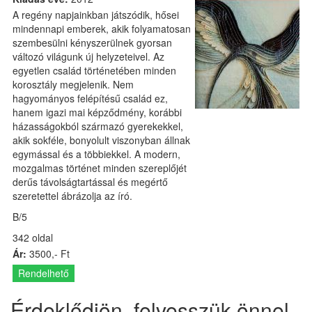
A regény napjainkban játszódik, hősei
mindennapi emberek, akik folyamatosan
szembesülni kényszerülnek gyorsan
változó világunk új helyzeteivel. Az
egyetlen család történetében minden
korosztály megjelenik. Nem
hagyományos felépítésű család ez,
hanem igazi mai képződmény, korábbi
házasságokból származó gyerekekkel,
akik sokféle, bonyolult viszonyban állnak
egymással és a többiekkel. A modern,
mozgalmas történet minden szereplőjét
derűs távolságtartással és megértő
szeretettel ábrázolja az író.
B/5
342 oldal
Ár:
3500,- Ft
Rendelhető
Érdeklődjön, felvesszük önnel