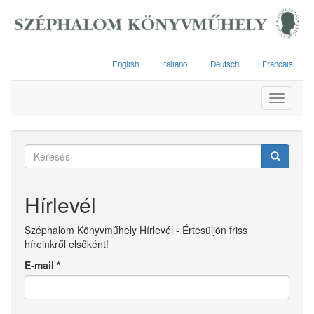
Ugrás
a
tartalomra
English
Italiano
Deutsch
Francais
Toggle
navigati
Keresés
űrlap
Keresés
Hírlevél
Széphalom Könyvműhely Hírlevél - Értesüljön friss
híreinkről elsőként!
E-mail
*