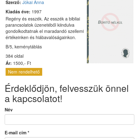
Szerző:
Jókai Anna
Kiadás éve:
1997
Regény és esszék. Az esszék a bibliai
parancsolatok üzenetéből kiindulva
gondolkodtatnak el maradandó szellemi
értékeinken és hiábavalóságainkon.
B/5, keménytáblás
384 oldal
Ár:
1500,- Ft
Nem rendelhető
Érdeklődjön, felvesszük önnel
a kapcsolatot!
Név
E-mail cím
*