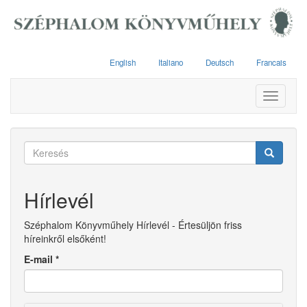
Ugrás
a
tartalomra
English
Italiano
Deutsch
Francais
Toggle
navigati
Keresés
űrlap
Keresés
Hírlevél
Széphalom Könyvműhely Hírlevél - Értesüljön friss
híreinkről elsőként!
E-mail
*