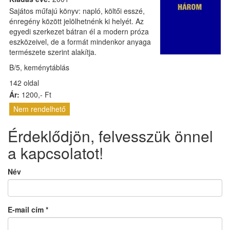
Sajátos műfajú könyv: napló, költői esszé,
énregény között jelölhetnénk ki helyét. Az
egyedi szerkezet bátran él a modern próza
eszközeivel, de a formát mindenkor anyaga
természete szerint alakítja.
B/5, keménytáblás
142 oldal
Ár:
1200,- Ft
Nem rendelhető
Érdeklődjön, felvesszük önnel
a kapcsolatot!
Név
E-mail cím
*