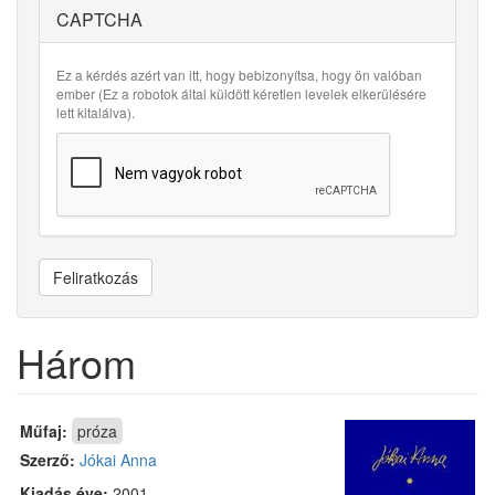
CAPTCHA
Ez a kérdés azért van itt, hogy bebizonyítsa, hogy ön valóban
ember (Ez a robotok által küldött kéretlen levelek elkerülésére
lett kitalálva).
Feliratkozás
Három
Műfaj:
próza
Szerző:
Jókai Anna
Kiadás éve:
2001