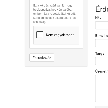
Ez a kérdés azért van itt, hogy
Érd
bebizonyítsa, hogy ön valóban
ember (Ez a robotok által küldött
Név
kéretlen levelek elkerülésére lett
kitalálva).
E-mail 
Tárgy
Feliratkozás
Üzenet