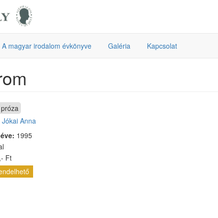
A magyar irodalom évkönyve
Galéria
Kapcsolat
rom
próza
:
Jókai Anna
 éve:
1995
al
- Ft
endelhető