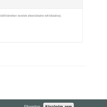
ött kéretlen levelek elkerülésére lett kitalálva).
Elfogadom
Köszönöm, nem