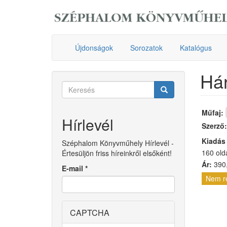
Ugrás
a
tartalomra
Újdonságok
Sorozatok
Katalógus
Há
Keresés
űrlap
Keresés
Műfaj:
Hírlevél
Szerző
Kiadás
Széphalom Könyvműhely Hírlevél -
160 old
Értesüljön friss híreinkről elsőként!
Ár:
390,
E-mail
*
Nem r
CAPTCHA