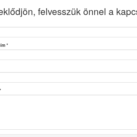
eklődjön, felvesszük önnel a kapcs
cím
*
*