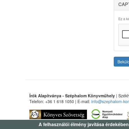
CAP
Ez a ké
Bekül
Írók Alapítványa - Széphalom Könyvműhely
| Székh
Telefon: +36 1 618 1050 | E-mail:
info@szephalom-ko
A felhasználói élmény javítása érdekében