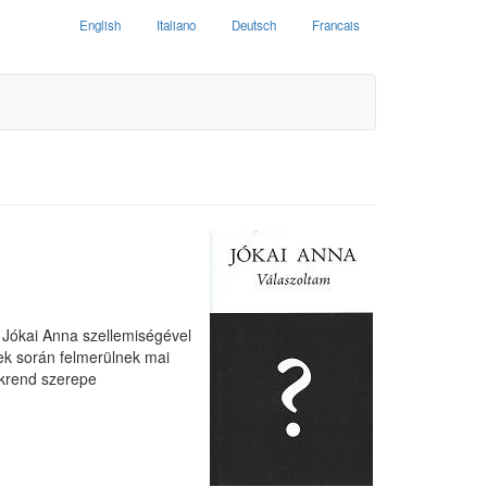
English
Italiano
Deutsch
Francais
a Jókai Anna szellemiségével
ek során felmerülnek mai
tékrend szerepe