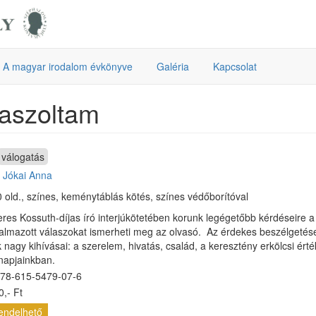
A magyar irodalom évkönyve
Galéria
Kapcsolat
aszoltam
válogatás
:
Jókai Anna
0 old., színes, keménytáblás kötés, színes védőborítóval
eres Kossuth-díjas író interjúkötetében korunk legégetőbb kérdéseire 
lmazott válaszokat ismerheti meg az olvasó. Az érdekes beszélgetés
 nagy kihívásai: a szerelem, hivatás, család, a keresztény erkölcsi ér
apjainkban.
78-615-5479-07-6
,- Ft
endelhető