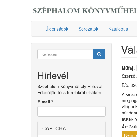
Ugrás
a
tartalomra
Újdonságok
Sorozatok
Katalógus
Vál
Keresés
űrlap
Keresés
Műfaj:
Hírlevél
Szerző
B/5, 32
Széphalom Könyvműhely Hírlevél -
Értesüljön friss híreinkről elsőként!
A kétsz
megfoga
E-mail
*
világunk
mindenn
ISBN:
9
Ár:
3400
CAPTCHA
Nem r