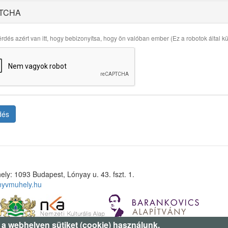
TCHA
rdés azért van itt, hogy bebizonyítsa, hogy ön valóban ember (Ez a robotok által küld
dés
ely: 1093 Budapest, Lónyay u. 43. fszt. 1.
nyvmuhely.hu
 a webhelyen sütiket (cookie) használunk.