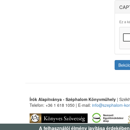
CAP
Ez a ké
Bekül
Írók Alapítványa - Széphalom Könyvműhely
| Székh
Telefon: +36 1 618 1050 | E-mail:
info@szephalom-ko
A felhasználói élmény javítása érdekében