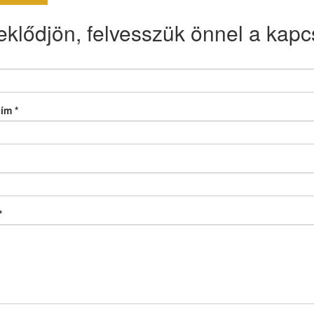
eklődjön, felvesszük önnel a kapcs
cím
*
*