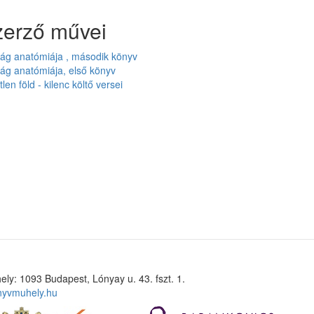
zerző művei
ság anatómiája , második könyv
ág anatómiája, első könyv
len föld - kilenc költő versei
ely: 1093 Budapest, Lónyay u. 43. fszt. 1.
nyvmuhely.hu