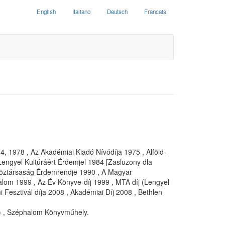
English
Italiano
Deutsch
Francais
4, 1978 , Az Akadémiai Kiadó Nívódíja 1975 , Alföld-
 Lengyel Kultúráért Érdemjel 1984 [Zasluzony dla
l Köztársaság Érdemrendje 1990 , A Magyar
talom 1999 , Az Év Könyve-díj 1999 , MTA díj (Lengyel
Fesztivál díja 2008 , Akadémiai Díj 2008 , Bethlen
 ) , Széphalom Könyvműhely.