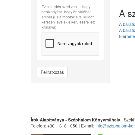
Ez a kérdés azért van itt, hogy
A s
bebizonyítsa, hogy ön valóban
ember (Ez a robotok által küldött
kéretlen levelek elkerülésére lett
A barát
kitalálva).
A baráts
Elérhetet
Feliratkozás
Írók Alapítványa - Széphalom Könyvműhely
| Székh
Telefon: +36 1 618 1050 | E-mail:
info@szephalom-ko