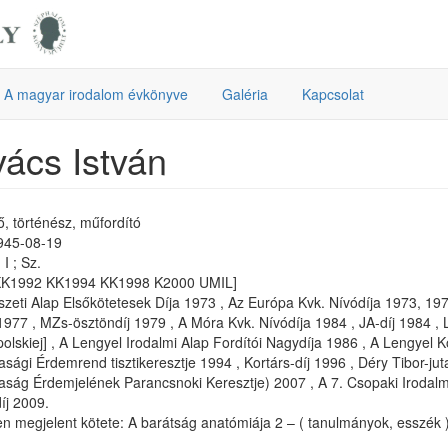
A magyar irodalom évkönyve
Galéria
Kapcsolat
ács István
tő, történész, műfordító
1945-08-19
I ; Sz.
KK1992 KK1994 KK1998 K2000 UMIL]
zeti Alap Elsőkötetesek Díja 1973 , Az Európa Kvk. Nívódíja 1973, 197
 1977 , MZs-ösztöndíj 1979 , A Móra Kvk. Nívódíja 1984 , JA-díj 1984 ,
 polskiej] , A Lengyel Irodalmi Alap Fordítói Nagydíja 1986 , A Lengye
asági Érdemrend tisztikeresztje 1994 , Kortárs-díj 1996 , Déry Tibor-ju
aság Érdemjelének Parancsnoki Keresztje) 2007 , A 7. Csopaki Irodalmi 
íj 2009.
n megjelent kötete: A barátság anatómiája 2 – ( tanulmányok, esszék