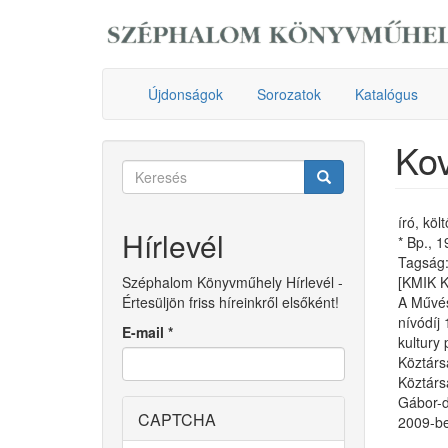
Ugrás
a
tartalomra
Újdonságok
Sorozatok
Katalógus
Kov
Keresés
űrlap
Keresés
író, köl
Hírlevél
* Bp., 
Tagság: 
Széphalom Könyvműhely Hírlevél -
[KMIK 
Értesüljön friss híreinkről elsőként!
A Művés
nívódíj
E-mail
*
kultury
Köztárs
Köztárs
Gábor-d
CAPTCHA
2009-be