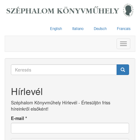
Ugrás
a
tartalomra
English
Italiano
Deutsch
Francais
Toggle
navigati
Keresés
űrlap
Keresés
Hírlevél
Széphalom Könyvműhely Hírlevél - Értesüljön friss
híreinkről elsőként!
E-mail
*