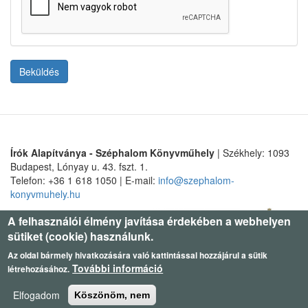
Beküldés
Írók Alapítványa - Széphalom Könyvműhely
| Székhely: 1093
Budapest, Lónyay u. 43. fszt. 1.
Telefon: +36 1 618 1050 | E-mail:
info@szephalom-
konyvmuhely.hu
A felhasználói élmény javítása érdekében a webhelyen
sütiket (cookie) használunk.
Az oldal bármely hivatkozására való kattintással hozzájárul a sütik
További információ
létrehozásához.
Elfogadom
Köszönöm, nem