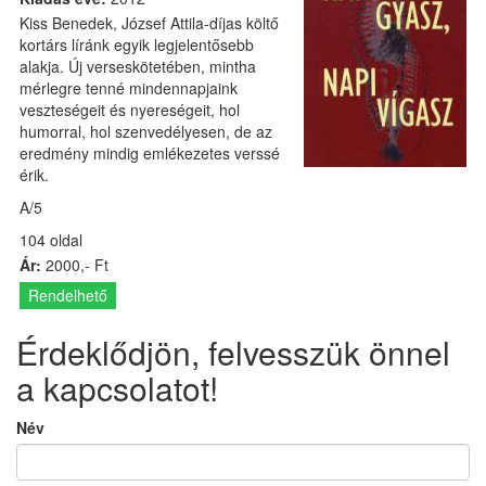
Kiss Benedek, József Attila-díjas költő
kortárs líránk egyik legjelentősebb
alakja. Új verseskötetében, mintha
mérlegre tenné mindennapjaink
veszteségeit és nyereségeit, hol
humorral, hol szenvedélyesen, de az
eredmény mindig emlékezetes verssé
érik.
A/5
104 oldal
Ár:
2000,- Ft
Rendelhető
Érdeklődjön, felvesszük önnel
a kapcsolatot!
Név