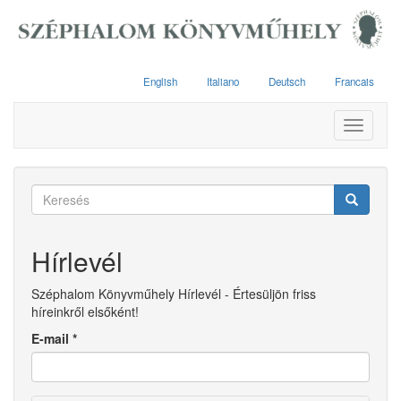
Ugrás
a
tartalomra
English
Italiano
Deutsch
Francais
Toggle
navigati
Keresés
űrlap
Keresés
Hírlevél
Széphalom Könyvműhely Hírlevél - Értesüljön friss
híreinkről elsőként!
E-mail
*