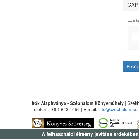
CAP
Ez a ké
Bekül
Írók Alapítványa - Széphalom Könyvműhely
| Székh
Telefon: +36 1 618 1050 | E-mail:
info@szephalom-ko
A felhasználói élmény javítása érdekében