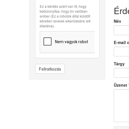
Ez a kérdés azért van itt, hogy
Érd
bebizonyítsa, hogy ön valóban
ember (Ez a robotok által küldött
Név
kéretlen levelek elkerülésére lett
kitalálva).
E-mail 
Tárgy
Feliratkozás
Üzenet