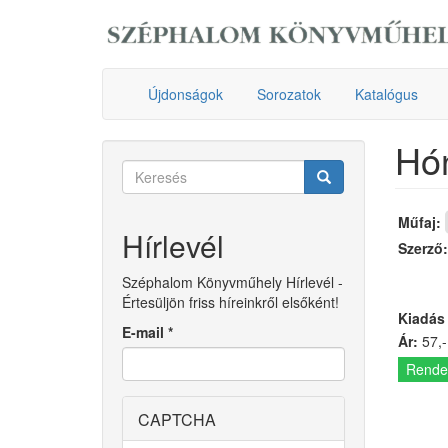
Ugrás
a
tartalomra
Újdonságok
Sorozatok
Katalógus
Hón
Keresés
űrlap
Keresés
Műfaj:
Hírlevél
Szerző
Széphalom Könyvműhely Hírlevél -
Értesüljön friss híreinkről elsőként!
Kiadás
E-mail
*
Ár:
57,-
Rende
CAPTCHA