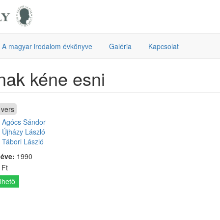
A magyar irodalom évkönyve
Galéria
Kapcsolat
ak kéne esni
vers
:
Agócs Sándor
Újházy László
Tábori László
 éve:
1990
 Ft
lhető