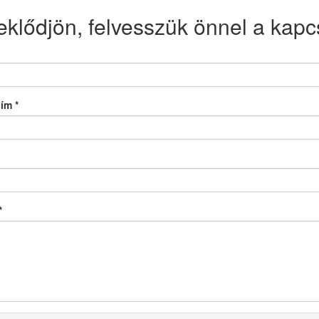
eklődjön, felvesszük önnel a kapcs
cím
*
*