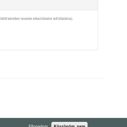
ött kéretlen levelek elkerülésére lett kitalálva).
Elfogadom
Köszönöm, nem