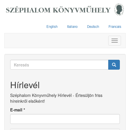
Ugrás
a
tartalomra
English
Italiano
Deutsch
Francais
Toggle
navigati
Keresés
űrlap
Keresés
Hírlevél
Széphalom Könyvműhely Hírlevél - Értesüljön friss
híreinkről elsőként!
E-mail
*