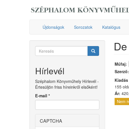
Ugrás
a
tartalomra
Újdonságok
Sorozatok
Katalógus
De
Keresés
űrlap
Keresés
Műfaj:
Hírlevél
Szerző
Kiadás
Széphalom Könyvműhely Hírlevél -
155 old
Értesüljön friss híreinkről elsőként!
Ár:
420,
E-mail
*
Nem r
CAPTCHA