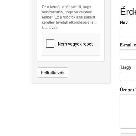
Ez a kérdés azért van itt, hogy
Érd
bebizonyítsa, hogy ön valóban
ember (Ez a robotok által küldött
Név
kéretlen levelek elkerülésére lett
kitalálva).
E-mail 
Tárgy
Feliratkozás
Üzenet