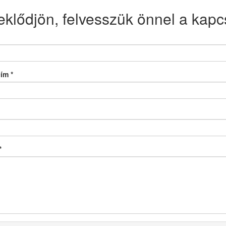
eklődjön, felvesszük önnel a kapcs
cím
*
*