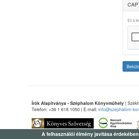
CAP
Ez a ké
Bekül
Írók Alapítványa - Széphalom Könyvműhely
| Székh
Telefon: +36 1 618 1050 | E-mail:
info@szephalom-ko
A felhasználói élmény javítása érdekében