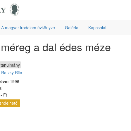
A magyar irodalom évkönyve
Galéria
Kapcsolat
 méreg a dal édes méze
tanulmány
:
Ratzky Rita
 éve:
1996
al
- Ft
endelhető