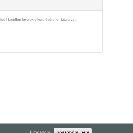
ött kéretlen levelek elkerülésére lett kitalálva).
Elfogadom
Köszönöm, nem