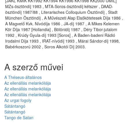
[JAKL KMIK KK1992 KK1994 KK1996 KK1998 KK2000 UMIL]
MZs-ösztöndíj 1983 , MTA-Soros-ösztöndíj kétszer , DAAD-
ösztöndíj 1987/88 , Literarisches Colloquium Ösztöndíj , Stadt
München Ösztöndíj , A Művészeti Alap Elsőkötetesek Díja 1986 ,
A Magvető Kvk. Nívódíja 1986 , JA-díj 1987 , A Mikes Kelemen
Kör Díja 1987 [Hollandia] , Bölönidíj 1987 , Déry Tibor-jutalom
1992 , Krúdy Gyula-díj 1993 [Soros] , A Baden-badeni Rádió
Irodalmi Díja 1993 , IRAT-nívódíj 1993 , Márai Sándor-díj 1998,
Babérkoszorú 2002 , Soros Alkotói Díj 2003.
A szerző művei
A Théseus-általános
Az ellenállás melankóliája
Az ellenállás melankóliája
Az ellenállás melankóliája
Az urgai fogoly
Sátántangó
Sátántangó
Tango de Satan