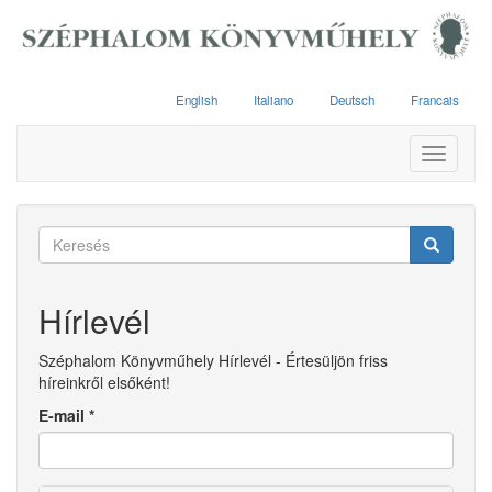
Ugrás
a
tartalomra
English
Italiano
Deutsch
Francais
Toggle
navigati
Keresés
űrlap
Keresés
Hírlevél
Széphalom Könyvműhely Hírlevél - Értesüljön friss
híreinkről elsőként!
E-mail
*