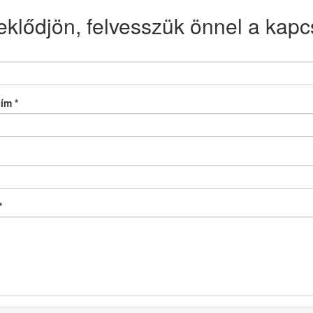
eklődjön, felvesszük önnel a kapcs
cím
*
*