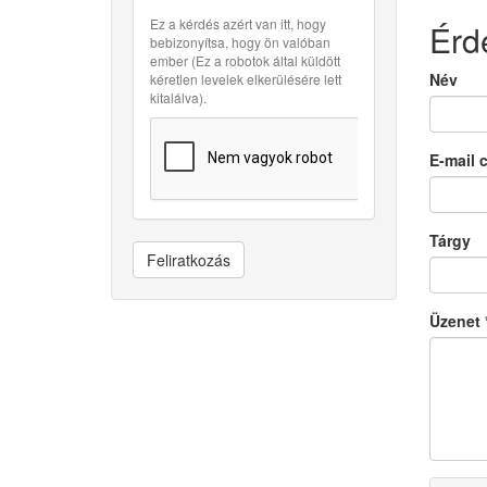
Ez a kérdés azért van itt, hogy
Érd
bebizonyítsa, hogy ön valóban
ember (Ez a robotok által küldött
Név
kéretlen levelek elkerülésére lett
kitalálva).
E-mail 
Tárgy
Feliratkozás
Üzenet