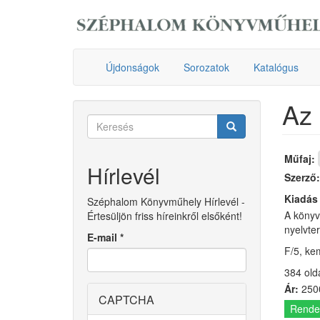
Ugrás
a
tartalomra
Újdonságok
Sorozatok
Katalógus
Az 
Keresés
űrlap
Keresés
Műfaj:
Hírlevél
Szerző
Kiadás
Széphalom Könyvműhely Hírlevél -
A könyv
Értesüljön friss híreinkről elsőként!
nyelvter
E-mail
*
F/5, ke
384 old
Ár:
2500
CAPTCHA
Rende