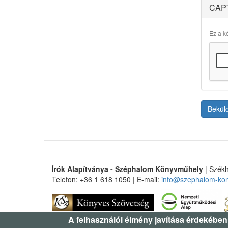
CAP
Ez a ké
Bekül
Írók Alapítványa - Széphalom Könyvműhely
| Székh
Telefon: +36 1 618 1050 | E-mail:
info@szephalom-ko
A felhasználói élmény javítása érdekében