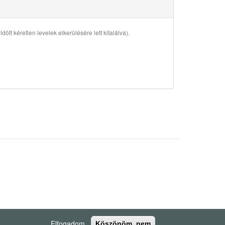
ött kéretlen levelek elkerülésére lett kitalálva).
Elfogadom
Köszönöm, nem