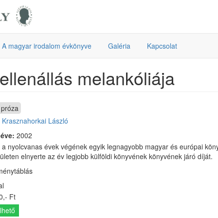
A magyar irodalom évkönyve
Galéria
Kapcsolat
ellenállás melankóliája
próza
:
Krasznahorkai László
 éve:
2002
 a nyolcvanas évek végének egyik legnagyobb magyar és európai köny
ületen elnyerte az év legjobb külföldi könyvének könyvének járó díját.
ménytáblás
al
,- Ft
lhető