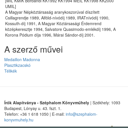
[MIL KMIK Borbándi KK1992 KK1994 MEIL KK1998 KK2000
UMIL]
A Magyar Népköztársaság aranykoszorúval díszített
Csillagrendje 1989, Alföld-nívódíj 1989, IRATnívódíj 1990,
Kossuth-díj 1991, A Magyar Köztársasági Érdemrend
középkeresztje 1994, Salvatore Quasimodo-emlékdíj 1996, A
Korona Pódium díja 1996, Márai Sándor-díj 2001.
A szerző művei
Medaillon Madonna
Plasztikzacskó
Télikék
Írók Alapítványa - Széphalom Könyvműhely
| Székhely: 1093
Budapest, Lónyay u. 43. fszt. 1.
Telefon: +36 1 618 1050 | E-mail:
info@szephalom-
konyvmuhely.hu