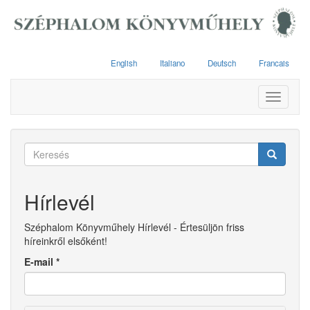
Ugrás
a
tartalomra
English
Italiano
Deutsch
Francais
Toggle
navigati
Keresés
űrlap
Keresés
Hírlevél
Széphalom Könyvműhely Hírlevél - Értesüljön friss
híreinkről elsőként!
E-mail
*