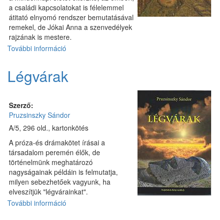
a családi kapcsolatokat is félelemmel
átitató elnyomó rendszer bemutatásával
remekel, de Jókai Anna a szenvedélyek
rajzának is mestere.
További információ
Szegény
Sudár
Anna
Légvárak
tartalommal
kapcsolatosan
Szerző:
Pruzsinszky Sándor
A/5, 296 old., kartonkötés
A próza-és drámakötet írásai a
társadalom peremén élők, de
történelmünk meghatározó
nagyságainak példáin is felmutatja,
milyen sebezhetőek vagyunk, ha
elveszítjük "légvárainkat".
További információ
Légvárak
tartalommal