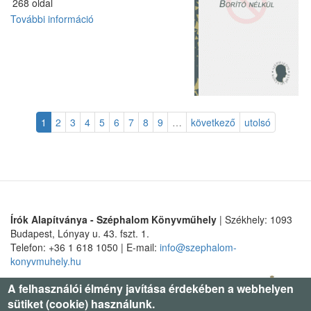
268 oldal
További információ
Magyar
parádé
tartalommal
kapcsolatosan
1
2
3
4
5
6
7
8
9
…
következő
utolsó
Írók Alapítványa - Széphalom Könyvműhely
| Székhely: 1093
Budapest, Lónyay u. 43. fszt. 1.
Telefon: +36 1 618 1050 | E-mail:
info@szephalom-
konyvmuhely.hu
A felhasználói élmény javítása érdekében a webhelyen
sütiket (cookie) használunk.