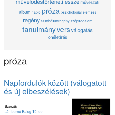
művelődéstörténeti esszé
művészeti
próza
album
napló
pszichológiai elemzés
regény
szimbólumregény
szépirodalom
tanulmány
vers
válogatás
önéletírás
próza
Napfordulók között (válogatott
és új elbeszélések)
Szerző:
Jámborné Balog Tünde