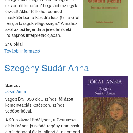
szívedből ismered? Legalább az egyik
érzést! Akkor fölizzhat benned -
máskülönben a károdra lesz (!) - a Grál-
fény, a lovagok világossága." A mához
szól az ősi legenda a jeles felvidéki
író sajátos interpretációjában.
216 oldal
További információ
A
Szent
Grál
Szegény Sudár Anna
Godwin
szerint
tartalommal
Szerző:
kapcsolatosan
Jókai Anna
vágott B/5, 336 old., színes, fóliázott,
keménytáblás kötésben, színes
védőborítóval.
A 20. századi Erdélyben, a Ceausescu
diktatúrában játszódó regény nem csak
a mindennapi életet eltorzító, az emberi,