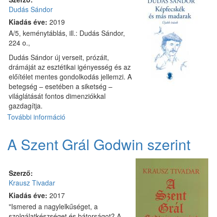
rövid
Dudás Sándor
prózák
tartalommal
Kiadás éve:
2019
kapcsolatosan
A/5, keménytáblás, ill.: Dudás Sándor,
224 o.,
Dudás Sándor új verseit, prózáit,
drámáját az esztétikai igényesség és az
előítélet mentes gondolkodás jellemzi. A
betegség – esetében a siketség –
világlátását fontos dimenziókkal
gazdagítja.
További információ
Képfecskék
és
más
A Szent Grál Godwin szerint
madarak
tartalommal
kapcsolatosan
Szerző:
Krausz Tivadar
Kiadás éve:
2017
"Ismered a nagylelkűséget, a
szolgálatkészséget és bátorságot? A