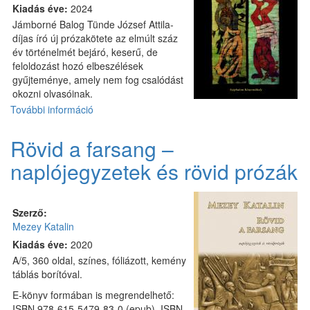
Kiadás éve:
2024
Jámborné Balog Tünde József Attila-
díjas író új prózakötete az elmúlt száz
év történelmét bejáró, keserű, de
feloldozást hozó elbeszélések
gyűjteménye, amely nem fog csalódást
okozni olvasóinak.
További információ
Napfordulók
között
(válogatott
Rövid a farsang –
és
naplójegyzetek és rövid prózák
új
elbeszélések)
tartalommal
kapcsolatosan
Szerző:
Mezey Katalin
Kiadás éve:
2020
A/5, 360 oldal, színes, fóliázott, kemény
táblás borítóval.
E-könyv formában is megrendelhető:
ISBN 978-615-5479-83-0 (epub), ISBN