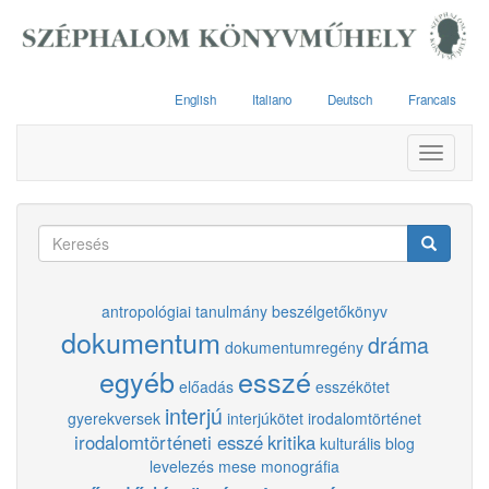
Ugrás
a
tartalomra
English
Italiano
Deutsch
Francais
Toggle
navigati
Keresés
űrlap
Keresés
antropológiai tanulmány
beszélgetőkönyv
dokumentum
dráma
dokumentumregény
egyéb
esszé
előadás
esszékötet
interjú
gyerekversek
interjúkötet
irodalomtörténet
irodalomtörténeti esszé
kritika
kulturális blog
levelezés
mese
monográfia