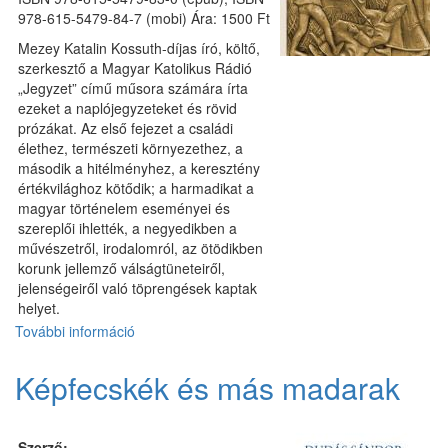
978-615-5479-84-7 (mobi) Ára: 1500 Ft
Mezey Katalin Kossuth-díjas író, költő,
szerkesztő a Magyar Katolikus Rádió
„Jegyzet” című műsora számára írta
ezeket a naplójegyzeteket és rövid
prózákat. Az első fejezet a családi
élethez, természeti környezethez, a
második a hitélményhez, a keresztény
értékvilághoz kötődik; a harmadikat a
magyar történelem eseményei és
szereplői ihlették, a negyedikben a
művészetről, irodalomról, az ötödikben
korunk jellemző válságtüneteiről,
jelenségeiről való töprengések kaptak
helyet.
További információ
Rövid
a
farsang
Képfecskék és más madarak
–
naplójegyzetek
és
Szerző: