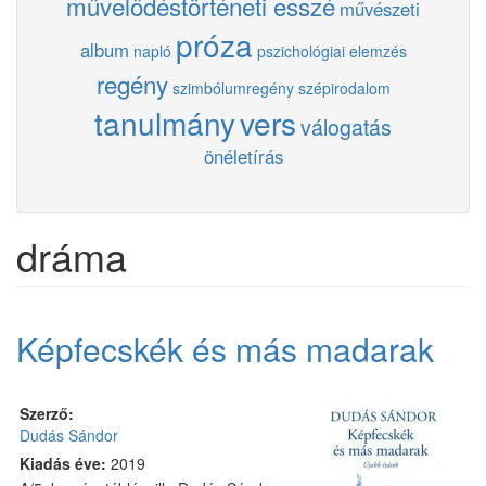
művelődéstörténeti esszé
művészeti
próza
album
napló
pszichológiai elemzés
regény
szimbólumregény
szépirodalom
tanulmány
vers
válogatás
önéletírás
dráma
Képfecskék és más madarak
Szerző:
Dudás Sándor
Kiadás éve:
2019