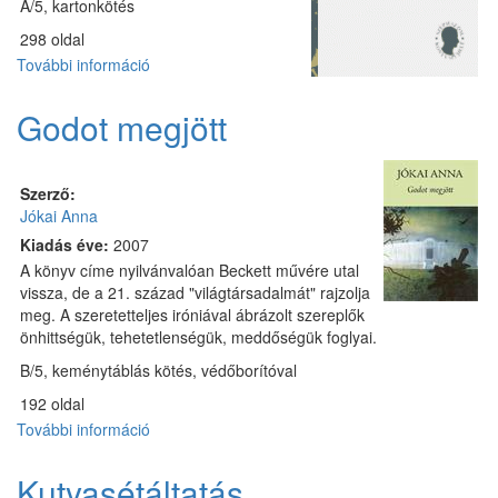
A/5, kartonkötés
298 oldal
További információ
Pelléas
és
Mélisande
Godot megjött
tartalommal
kapcsolatosan
Szerző:
Jókai Anna
Kiadás éve:
2007
A könyv címe nyilvánvalóan Beckett művére utal
vissza, de a 21. század "világtársadalmát" rajzolja
meg. A szeretetteljes iróniával ábrázolt szereplők
önhittségük, tehetetlenségük, meddőségük foglyai.
B/5, keménytáblás kötés, védőborítóval
192 oldal
További információ
Godot
megjött
tartalommal
Kutyasétáltatás
kapcsolatosan