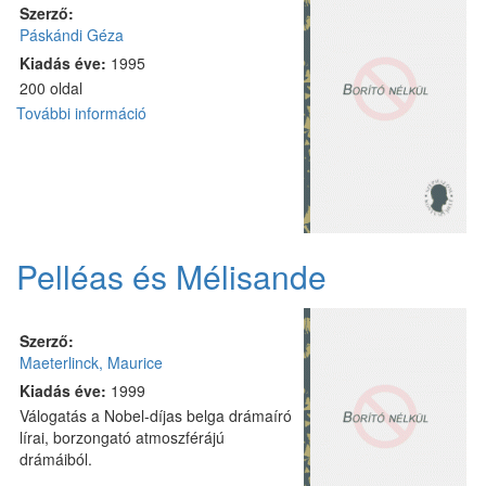
Szerző:
Páskándi Géza
Kiadás éve:
1995
200 oldal
További információ
Todogar
jaur
kvárna
tartalommal
kapcsolatosan
Pelléas és Mélisande
Szerző:
Maeterlinck, Maurice
Kiadás éve:
1999
Válogatás a Nobel-díjas belga drámaíró
lírai, borzongató atmoszférájú
drámáiból.