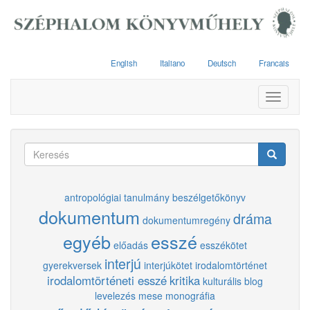
Ugrás
a
tartalomra
English
Italiano
Deutsch
Francais
Toggle
navigati
Keresés
űrlap
Keresés
antropológiai tanulmány
beszélgetőkönyv
dokumentum
dráma
dokumentumregény
egyéb
esszé
előadás
esszékötet
interjú
gyerekversek
interjúkötet
irodalomtörténet
irodalomtörténeti esszé
kritika
kulturális blog
levelezés
mese
monográfia