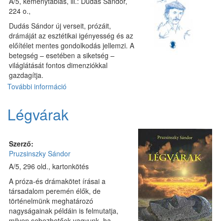
A/5, keménytáblás, ill.: Dudás Sándor,
224 o.,
Dudás Sándor új verseit, prózáit,
drámáját az esztétikai igényesség és az
előítélet mentes gondolkodás jellemzi. A
betegség – esetében a siketség –
világlátását fontos dimenziókkal
gazdagítja.
További információ
Képfecskék
és
más
Légvárak
madarak
tartalommal
kapcsolatosan
Szerző:
Pruzsinszky Sándor
A/5, 296 old., kartonkötés
A próza-és drámakötet írásai a
társadalom peremén élők, de
történelmünk meghatározó
nagyságainak példáin is felmutatja,
milyen sebezhetőek vagyunk, ha