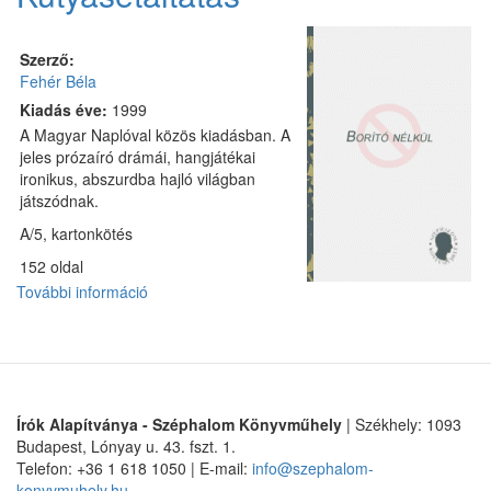
Szerző:
Fehér Béla
Kiadás éve:
1999
A Magyar Naplóval közös kiadásban. A
jeles prózaíró drámái, hangjátékai
ironikus, abszurdba hajló világban
játszódnak.
A/5, kartonkötés
152 oldal
További információ
Kutyasétáltatás
tartalommal
kapcsolatosan
Írók Alapítványa - Széphalom Könyvműhely
| Székhely: 1093
Budapest, Lónyay u. 43. fszt. 1.
Telefon: +36 1 618 1050 | E-mail:
info@szephalom-
konyvmuhely.hu