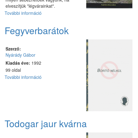
elveszítjük "légvárainkat".
További információ
Légvárak
tartalommal
kapcsolatosan
Fegyverbarátok
Szerző:
Nyárády Gábor
Kiadás éve:
1992
99 oldal
További információ
Fegyverbarátok
tartalommal
kapcsolatosan
Todogar jaur kvárna