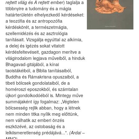
rejtett világ és A rejtett ember
) taglalja a
többnyire a tudomány és a mágia
határterületén elhelyezkedő kérdéseket:
a teozófia és az antropozófia
kérdéskörét, a természetmágia,
szellemidézés és az asztrológia
tanításait. Vizsgálja egyúttal az alkímia,
a delej és igézés sokat vitatott
kérdésfeltevéseit, gazdagon merítve a
világirodalom legjava műveiből, a hinduk
Bhagavad-gitájából, a kínai
taoistákéiból, a Biblia tanításaiból,
Buddha és Rámakrisna opuszaiból, a
tibeti bölcsek gondolataiból, de a
homéroszi eposzokból, és számtalan
újkori gondolkodóéból is. Mintegy műve
summájaként így fogalmaz: „Végtelen
bölcsesség rejlik abban, hogy a létnek
nem minden titka nyílik meg előttünk,
nem válhatik az emberi önzés
eszközévé, az ostobaság és a
lelkiismeretlenség prédájává...".
(Ardai –
MNO)