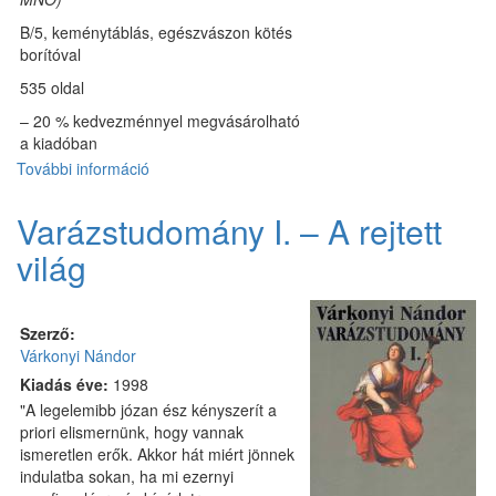
B/5, keménytáblás, egészvászon kötés
borítóval
535 oldal
– 20 % kedvezménnyel megvásárolható
a kiadóban
További információ
Varázstudomány
II.
-
Varázstudomány I. – A rejtett
A
világ
rejtett
ember
tartalommal
kapcsolatosan
Szerző:
Várkonyi Nándor
Kiadás éve:
1998
"A legelemibb józan ész kényszerít a
priori elismernünk, hogy vannak
ismeretlen erők. Akkor hát miért jönnek
indulatba sokan, ha mi ezernyi