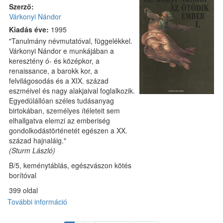
Szerző:
Várkonyi Nándor
Kiadás éve:
1995
"Tanulmány névmutatóval, függelékkel.
Várkonyi Nándor e munkájában a
keresztény ó- és középkor, a
renaissance, a barokk kor, a
felvilágosodás és a XIX. század
eszméivel és nagy alakjaival foglalkozik.
Egyedülállóan széles tudásanyag
birtokában, személyes ítéleteit sem
elhallgatva elemzi az emberiség
gondolkodástörténetét egészen a XX.
század hajnaláig."
(Sturm László)
B/5, keménytáblás, egészvászon kötés
borítóval
399 oldal
További információ
Az
ötödik
ember