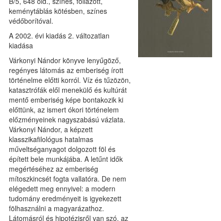
B/5, 648 old., színes, fóliázott,
keménytáblás kötésben, színes
védőborítóval.
A 2002. évi kiadás 2. változatlan
kiadása
Várkonyi Nándor könyve lenyűgöző,
regényes látomás az emberiség írott
történelme előtti korról. Víz és tűzözön,
katasztrófák elől menekülő és kultúrát
mentő emberiség képe bontakozik ki
előttünk, az ismert ókori történelem
előzményeinek nagyszabású vázlata.
Várkonyi Nándor, a képzett
klasszikafilológus hatalmas
műveltséganyagot dolgozott föl és
épített bele munkájába. A letűnt idők
megértéséhez az emberiség
mítoszkincsét fogta vallatóra. De nem
elégedett meg ennyivel: a modern
tudomány eredményeit is igyekezett
fölhasználni a magyarázathoz.
Látomásról és hipotézisről van szó, az