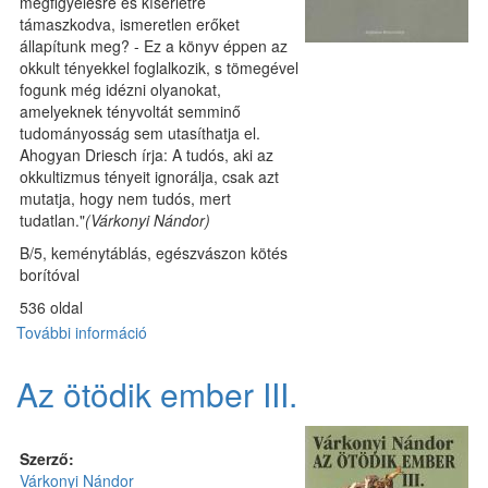
megfigyelésre és kísérletre
támaszkodva, ismeretlen erőket
állapítunk meg? - Ez a könyv éppen az
okkult tényekkel foglalkozik, s tömegével
fogunk még idézni olyanokat,
amelyeknek tényvoltát semminő
tudományosság sem utasíthatja el.
Ahogyan Driesch írja: A tudós, aki az
okkultizmus tényeit ignorálja, csak azt
mutatja, hogy nem tudós, mert
tudatlan."
(Várkonyi Nándor)
B/5, keménytáblás, egészvászon kötés
borítóval
536 oldal
További információ
Varázstudomány
I.
–
Az ötödik ember III.
A
rejtett
világ
Szerző:
tartalommal
Várkonyi Nándor
kapcsolatosan