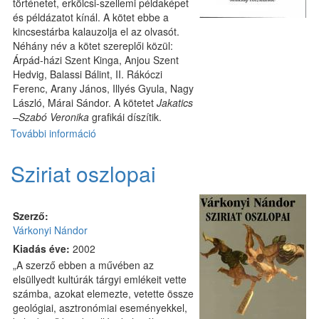
történetet, erkölcsi-szellemi példaképet
és példázatot kínál. A kötet ebbe a
kincsestárba kalauzolja el az olvasót.
Néhány név a kötet szereplői közül:
Árpád-házi Szent Kinga, Anjou Szent
Hedvig, Balassi Bálint, II. Rákóczi
Ferenc, Arany János, Illyés Gyula, Nagy
László, Márai Sándor. A kötetet
Jakatics
–Szabó Veronika
grafikái díszítik.
További információ
Lengyel
kultúrkincsek
tartalommal
Sziriat oszlopai
kapcsolatosan
Szerző:
Várkonyi Nándor
Kiadás éve:
2002
„A szerző ebben a művében az
elsüllyedt kultúrák tárgyi emlékeit vette
számba, azokat elemezte, vetette össze
geológiai, asztronómiai eseményekkel,