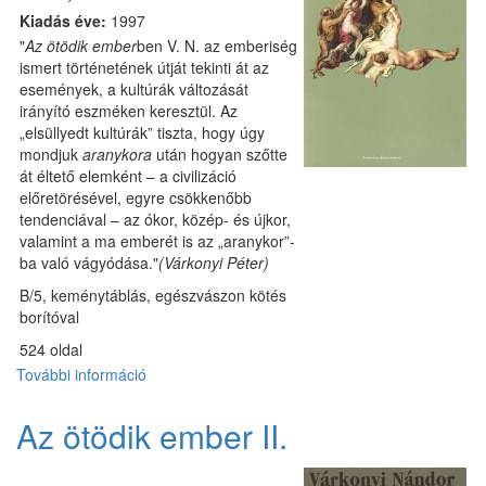
Kiadás éve:
1997
"
Az ötödik ember
ben V. N. az emberiség
ismert történetének útját tekinti át az
események, a kultúrák változását
irányító eszméken keresztül. Az
„elsüllyedt kultúrák” tiszta, hogy úgy
mondjuk
aranykora
után hogyan szőtte
át éltető elemként – a civilizáció
előretörésével, egyre csökkenőbb
tendenciával – az ókor, közép- és újkor,
valamint a ma emberét is az „aranykor”-
ba való vágyódása."
(Várkonyi Péter)
B/5, keménytáblás, egészvászon kötés
borítóval
524 oldal
További információ
Az
ötödik
ember
Az ötödik ember II.
III.
tartalommal
kapcsolatosan