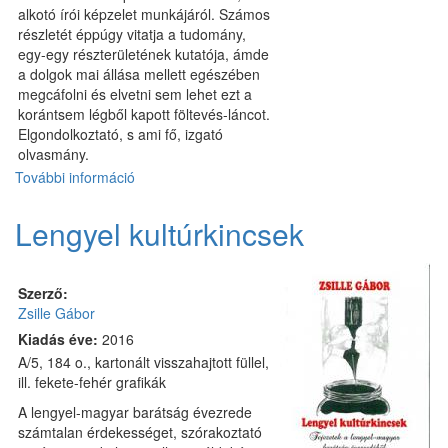
alkotó írói képzelet munkájáról. Számos
részletét éppúgy vitatja a tudomány,
egy-egy részterületének kutatója, ámde
a dolgok mai állása mellett egészében
megcáfolni és elvetni sem lehet ezt a
korántsem légből kapott föltevés-láncot.
Elgondolkoztató, s ami fő, izgató
olvasmány.
További információ
Sziriat
oszlopai
tartalommal
Lengyel kultúrkincsek
kapcsolatosan
Szerző:
Zsille Gábor
Kiadás éve:
2016
A/5, 184 o., kartonált visszahajtott füllel,
ill. fekete-fehér grafikák
A lengyel-magyar barátság évezrede
számtalan érdekességet, szórakoztató