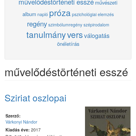
művelődéstörténeti esszé
művészeti
próza
album
napló
pszichológiai elemzés
regény
szimbólumregény
szépirodalom
tanulmány
vers
válogatás
önéletírás
művelődéstörténeti esszé
Sziriat oszlopai
Szerző:
Várkonyi Nándor
Kiadás éve:
2017