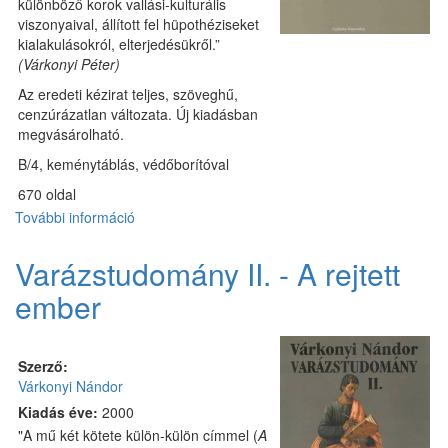
különböző korok vallási-kulturális
viszonyaival, állított fel hüpothéziseket
kialakulásokról, elterjedésükről.”
(Várkonyi Péter)
Az eredeti kézirat teljes, szöveghű,
cenzúrázatlan változata. Új kiadásban
megvásárolható.
B/4, keménytáblás, védőborítóval
670 oldal
További információ
Sziriat
oszlopai
tartalommal
Varázstudomány II. - A rejtett
kapcsolatosan
ember
Szerző:
Várkonyi Nándor
Kiadás éve:
2000
"A mű két kötete külön-külön címmel (
A