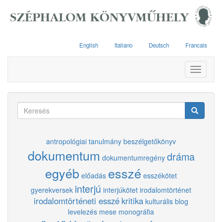
Ugrás
a
tartalomra
English
Italiano
Deutsch
Francais
Toggle
navigati
Keresés
űrlap
Keresés
antropológiai tanulmány
beszélgetőkönyv
dokumentum
dráma
dokumentumregény
egyéb
esszé
előadás
esszékötet
interjú
gyerekversek
interjúkötet
irodalomtörténet
irodalomtörténeti esszé
kritika
kulturális blog
levelezés
mese
monográfia