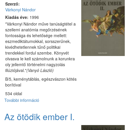
Szerző:
Várkonyi Nándor
Kiadás éve:
1996
"Várkonyi Nándor műve tanúságtétel a
szellemi anatómia megőrzésének
fontossága és lehetősége mellett:
eszmediktátumokkal, sorsszerűnek,
kivédhetetlennek tűnő politikai
trendekkel fordul szembe. Könyvét
olvasva le kell számolnunk a korunkra
oly jellemtő történelmi nagyzolás
illúziójával."
(Vanyó László)
B/5, keménytáblás, egészvászon kötés
borítóval
534 oldal
További információ
Az
ötödik
ember
Az ötödik ember I.
II.
tartalommal
kapcsolatosan