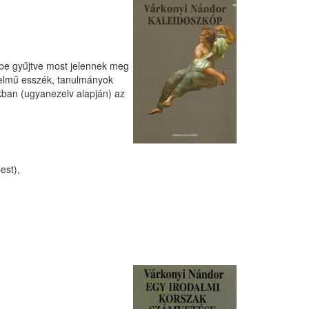
etbe gyűjtve most jelennek meg
delmű esszék, tanulmányok
ikban (ugyanezelv alapján) az
est),