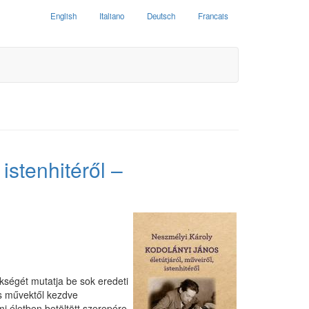
English
Italiano
Deutsch
Francais
istenhitéről –
kségét mutatja be sok eredeti
us művektől kezdve
mi életben betöltött szerepére