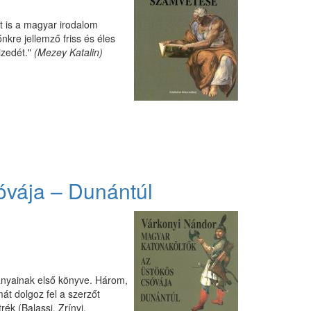
t is a magyar irodalom
kre jellemző friss és éles
izedét."
(Mezey Katalin)
óvája – Dunántúl
ányainak első könyve. Három,
t dolgoz fel a szerzőt
rék (Balassi, Zrínyi,