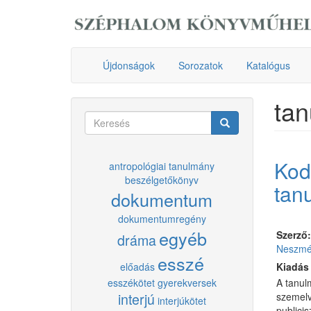
Ugrás
a
tartalomra
Újdonságok
Sorozatok
Katalógus
ta
Keresés
űrlap
Keresés
Kodo
antropológiai tanulmány
beszélgetőkönyv
tan
dokumentum
dokumentumregény
egyéb
Szerző
dráma
Neszmél
esszé
előadás
Kiadás
esszékötet
gyerekversek
A tanul
interjú
szemelv
interjúkötet
publicis