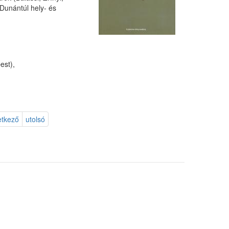
Dunántúl hely- és
est),
etkező
utolsó