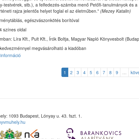
dy-testvérek, stb.), a felfedezés-számba menő Petőfi-tanulmányok és a 
rténeti rajza jelentős helyet foglal el az életműben."
(Mezey Katalin)
ménytáblás, egészvászonkötés borítóval
4 színes oldal
ban: Líra Kft., Pult Kft., Írók Boltja, Magyar Napló Könyvesbolt (Budap
kedvezménnyel megvásárolható a kiadóban
információ
Magyar
katonaköltők
–
1
2
3
4
5
6
7
8
9
…
köv
Az
üstökös
csóvája
–
Dunántúl
tartalommal
kapcsolatosan
ely: 1093 Budapest, Lónyay u. 43. fszt. 1.
nyvmuhely.hu