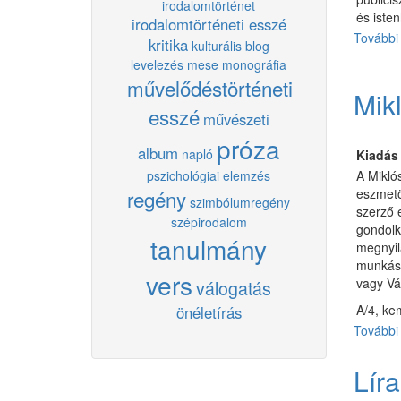
irodalomtörténet
és isten
irodalomtörténeti esszé
További 
kritika
kulturális blog
levelezés
mese
monográfia
művelődéstörténeti
Mik
esszé
művészeti
próza
album
napló
Kiadás
pszichológiai elemzés
A Mikló
regény
eszmetö
szimbólumregény
szerző 
szépirodalom
gondolko
tanulmány
megnyil
munkáss
vers
vagy Vá
válogatás
A/4, kem
önéletírás
További 
Lír