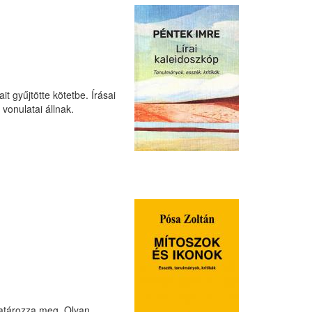
it gyűjtötte kötetbe. Írásai
vonulatai állnak.
határozza meg. Olyan