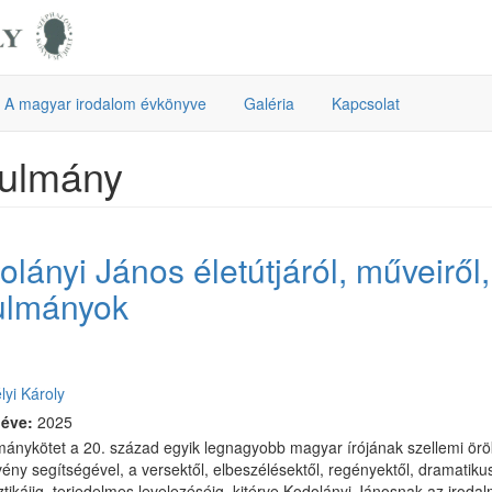
A magyar irodalom évkönyve
Galéria
Kapcsolat
nulmány
lányi János életútjáról, műveiről, 
ulmányok
:
yi Károly
 éve:
2025
mánykötet a 20. század egyik legnagyobb magyar írójának szellemi örö
ény segítségével, a versektől, elbeszélésektől, regényektől, dramatik
ztikáiig, terjedelmes levelezéséig, kitérve Kodolányi Jánosnak az irodal