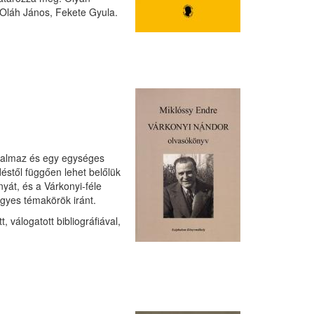
 Oláh János, Fekete Gyula.
artalmaz és egy egységes
éstől függően lehet belőlük
yát, és a Várkonyi-féle
egyes témakörök iránt.
 válogatott bibliográfiával,