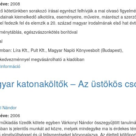
 éve:
2008
ző kötetünkben sorakozó írásai egyrészt felhívják a mai olvasó figyelmé
dainak kiemelkedő alkotóira, eseményeire, műveire, másrészt a szerzőn
tel fedezik fel és elemzik a 20. század magyar irodalmának első hat évt
ménytáblás, egészvászonkötés borítóval
al
mban: Líra Kft., Pult Kft., Magyar Napló Könyvesbolt (Budapest),
kedvezménnyel megvásárolható a kiadóban
információ
Egy
irodalmi
korszak
yar katonaköltők – Az üstökös cs
számvetése
tartalommal
kapcsolatosan
:
i Nándor
 éve:
2006
tműkiadás tízedik kötete egyben Várkonyi Nándor összegyűjtött tanulm
an is jelentős munkát ad közre, melyek mindegyike ma is érdekes témá
 elmélyültséggel és új felismeréseket körvonalazva. Az életteli költőport