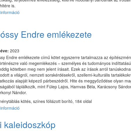
hitére is.
információ
Kodolányi
János
életútjáról,
műveiről,
lóssy Endre emlékezete
istenhitéről
–
tanulmányok
 éve:
2023
tartalommal
ssy Endre emlékezete című kötet egyszerre tartalmazza az építészmérnö
kapcsolatosan
rténészre való megemlékezés – személyes és tudományos indíttatású
eddig kötetben meg nem jelent írásait. Ezek az írások arról tanúskodn
dott a világról, nemzeti sorskérdésekről, szellemi-kulturális tartalékok
atkozás alapját képező párbeszédről. Hite és meggyőződése olyan m
ágából táplálkozik, mint Fülep Lajos, Hamvas Béla, Karácsony Sándor,
rkonyi Nándor.
énytáblás kötés, színes fóliázott borító, 184 oldal
információ
Miklóssy
Endre
emlékezete
ai kaleidoszkóp
tartalommal