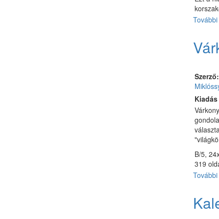
korszak
További 
Vár
Szerző
Miklóss
Kiadás
Várkony
gondola
választa
"világkö
B/5, 24x
319 old
További 
Kal