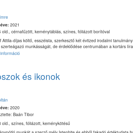
kapcsolatosan
:
Imre
 éve:
2021
 old., cérnafűzött, keménytáblás, színes, fóliázott borítóval
 Attila-díjas költő, esszéista, szerkesztő két évtized irodalmi tanulmánya
k szerteágazó munkásságát, de érdeklődése centrumában a kortárs líra 
információ
Lírai
kaleidoszkóp
tartalommal
kapcsolatosan
oszok és ikonok
:
ltán
 éve:
2020
ztette: Baán Tibor
 old., színes, fóliázott, keménykötésű
iánypótló munkát a szerző mély Istenhite és ebből fakadó értéktudata 