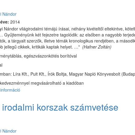
:
i Nándor
 éve:
2014
i Nándor világirodalmi témájú írásai, néhány kivételtől eltekintve, köt
… Gyűjteményünk két fejezetre tagolódik: az elsőben a nagyobb terje
tók, a tárgyalt szerzők, illetve témák kronologikus rendjében, a másod
b jellegű cikkek, kritikák kaptak helyet. …"
(Hafner Zoltán)
ménytáblás, egészvászonkötés borítóval
al
ban: Líra Kft., Pult Kft., Írók Boltja, Magyar Napló Könyvesbolt (Budap
kedvezménnyel megvásárolható a kiadóban
információ
Kaleidoszkóp
tartalommal
kapcsolatosan
 irodalmi korszak számvetése
:
i Nándor