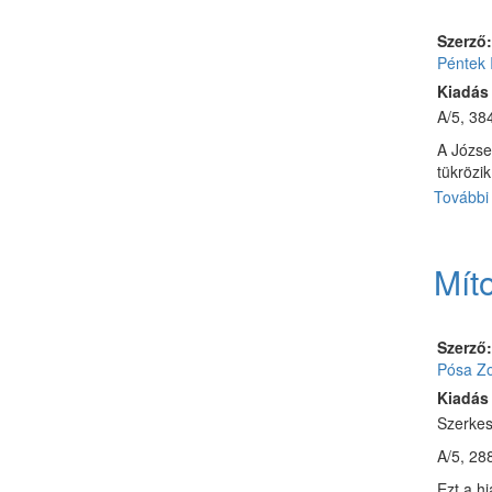
Szerző
Péntek 
Kiadás
A/5, 384
A József
tükrözi
További 
Mít
Szerző
Pósa Zo
Kiadás
Szerkes
A/5, 288
Ezt a h