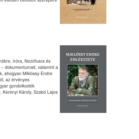
kre, íróra, filozófusra és
 – dokumentumait, valamint a
ak, ahogyan Miklóssy Endre
ról, az érvényes
agyar gondolkodók
 Kerényi Károly, Szabó Lajos