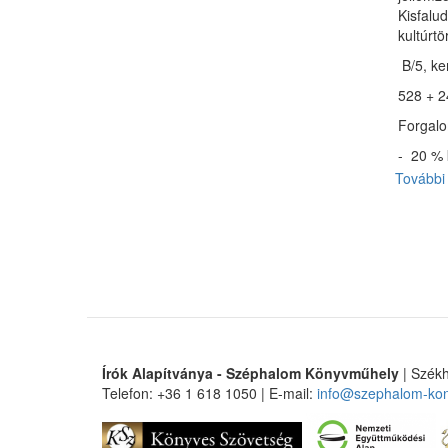
Kisfalu
kultúrtö
B/5, ke
528 + 2
Forgalom
- 20 % 
További 
Írók Alapítványa - Széphalom Könyvműhely
| Székh
Telefon: +36 1 618 1050 | E-mail:
info@szephalom-ko