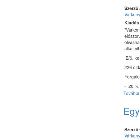
Szerző
Várkony
Kiadás
"Várkony
először
olvasha
alkalmib
B/5, ke
226 old
Forgalom
- 20 % 
További 
Egy
Szerző
Várkony