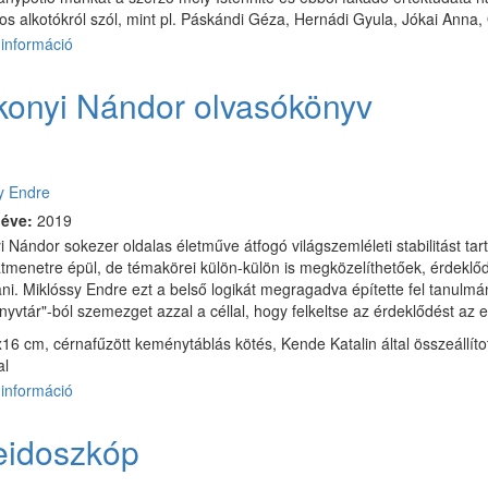
os alkotókról szól, mint pl. Páskándi Géza, Hernádi Gyula, Jókai Anna,
információ
Mítoszok
és
ikonok
konyi Nándor olvasókönyv
tartalommal
kapcsolatosan
:
y Endre
 éve:
2019
i Nándor sokezer oldalas életműve átfogó világszemléleti stabilitást t
tmenetre épül, de témakörei külön-külön is megközelíthetőek, érdeklőd
ni. Miklóssy Endre ezt a belső logikát megragadva építette fel tanulmán
nyvtár"-ból szemezget azzal a céllal, hogy felkeltse az érdeklődést az 
16 cm, cérnafűzött keménytáblás kötés, Kende Katalin által összeállított,
al
információ
Várkonyi
Nándor
olvasókönyv
eidoszkóp
tartalommal
kapcsolatosan