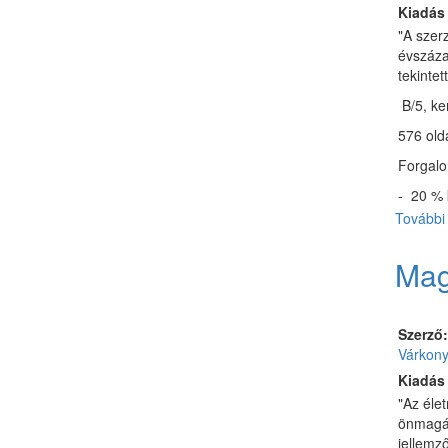
Kiadás
"A szer
évszáza
tekintet
B/5, ke
576 old
Forgalo
- 20 % 
További 
Mag
Szerző
Várkony
Kiadás
"Az éle
önmagáb
jellemző