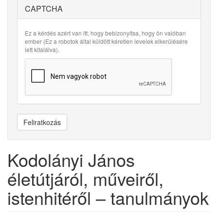
CAPTCHA
Ez a kérdés azért van itt, hogy bebizonyítsa, hogy ön valóban
ember (Ez a robotok által küldött kéretlen levelek elkerülésére
lett kitalálva).
Feliratkozás
Kodolányi János
életútjáról, műveiről,
istenhitéről – tanulmányok