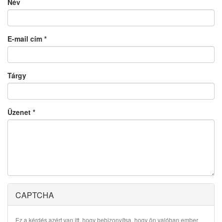
Név
E-mail cím
*
Tárgy
Üzenet
*
CAPTCHA
Ez a kérdés azért van itt, hogy bebizonyítsa, hogy ön valóban ember