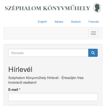
Ugrás
a
tartalomra
English
Italiano
Deutsch
Francais
Toggle
navigati
Keresés
űrlap
Keresés
Hírlevél
Széphalom Könyvműhely Hírlevél - Értesüljön friss
híreinkről elsőként!
E-mail
*