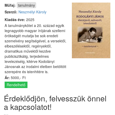
Műfaj:
tanulmány
Szerző:
Neszmélyi Károly
Kiadás éve:
2025
A tanulmánykötet a 20. század egyik
legnagyobb magyar írójának szellemi
örökségét mutatja be sok eredeti
szemelvény segítségével, a versektől,
elbeszélésektől, regényektől,
dramatikus művektől kezdve
publicisztikáiig, terjedelmes
levelezéséig, kitérve Kodolányi
Jánosnak az irodalmi életben betöltött
szerepére és istenhitére is.
Ár:
5000,- Ft
Rendelhető
Érdeklődjön, felvesszük önnel
a kapcsolatot!