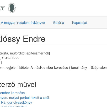
A magyar irodalom évkönyve
Galéria
Kapcsolat
lóssy Endre
széista, műfordító [építészmérnök]
l, 1942-03-22
 I
n megjelent kötete: A másik ember keresése ( tanulmány – Széphalo
zerző művei
 ember keresése
rnyon, melyet porbul rakott a szél
i Nándor olvasókönyv