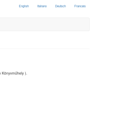
English
Italiano
Deutsch
Francais
m Könyvműhely ).