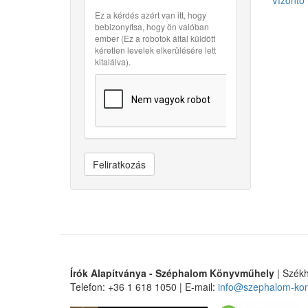
Vízöntő 
Ez a kérdés azért van itt, hogy
bebizonyítsa, hogy ön valóban
ember (Ez a robotok által küldött
kéretlen levelek elkerülésére lett
kitalálva).
Feliratkozás
Írók Alapítványa - Széphalom Könyvműhely
| Székh
Telefon: +36 1 618 1050 | E-mail:
info@szephalom-ko