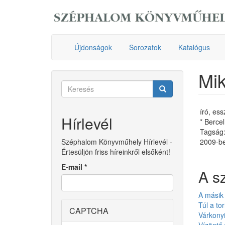
Ugrás
a
tartalomra
Újdonságok
Sorozatok
Katalógus
Mik
Keresés
űrlap
Keresés
író, es
Hírlevél
* Berce
Tagság:
Széphalom Könyvműhely Hírlevél -
2009-be
Értesüljön friss híreinkről elsőként!
E-mail
*
A s
A másik
Túl a to
CAPTCHA
Várkony