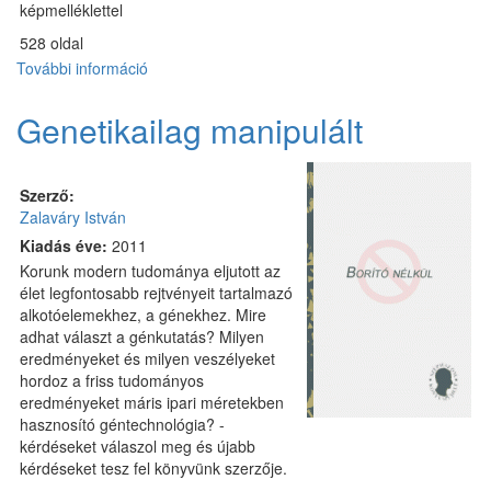
képmelléklettel
528 oldal
További információ
Magyar
katonaköltők,
Az
Genetikailag manipulált
üstökös
csóvája,
Dunántúl
Szerző:
tartalommal
Zalaváry István
kapcsolatosan
Kiadás éve:
2011
Korunk modern tudománya eljutott az
élet legfontosabb rejtvényeit tartalmazó
alkotóelemekhez, a génekhez. Mire
adhat választ a génkutatás? Milyen
eredményeket és milyen veszélyeket
hordoz a friss tudományos
eredményeket máris ipari méretekben
hasznosító géntechnológia? -
kérdéseket válaszol meg és újabb
kérdéseket tesz fel könyvünk szerzője.