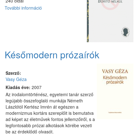
240 oldal
További információ
Sors
és
irodalom
tartalommal
kapcsolatosan
Későmodern prózaírók
Szerző:
Vasy Géza
Kiadás éve:
2007
Az irodalomtörténész, egyetemi tanár szerző
legújabb összefoglaló munkája Németh
Lászlótól Kertész Imrén át egészen a
modernizmus kortárs szereplőit is bemutatva
ad képet az életművek fontos jellemzőiről, s a
legfontosabb prózai alkotások körébe vezeti
be az érdeklődő olvasót.