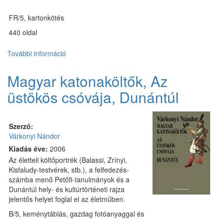
FR/5, kartonkötés
440 oldal
További információ
Későmodern
prózaírók
tartalommal
Magyar katonaköltők, Az
kapcsolatosan
üstökös csóvája, Dunántúl
Szerző:
Várkonyi Nándor
Kiadás éve:
2006
Az életteli költőportrék (Balassi, Zrínyi,
Kisfaludy-testvérek, stb.), a felfedezés-
számba menő Petőfi-tanulmányok és a
Dunántúl hely- és kultúrtörténeti rajza
jelentős helyet foglal el az életműben.
B/5, keménytáblás, gazdag fotóanyaggal és