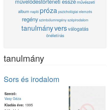
művelődéstörténeti esszé
művészeti
próza
album
napló
pszichológiai elemzés
regény
szimbólumregény
szépirodalom
tanulmány
vers
válogatás
önéletírás
tanulmány
Sors és irodalom
Szerző:
Vasy Géza
Kiadás éve:
1995