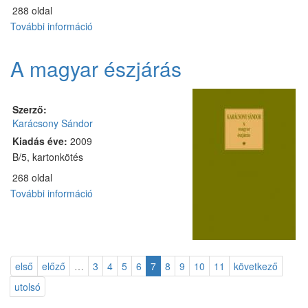
288 oldal
További információ
A
magyarok
kincse
A magyar észjárás
tartalommal
kapcsolatosan
Szerző:
Karácsony Sándor
Kiadás éve:
2009
B/5, kartonkötés
268 oldal
További információ
A
magyar
észjárás
tartalommal
kapcsolatosan
első
előző
…
3
4
5
6
7
8
9
10
11
következő
utolsó