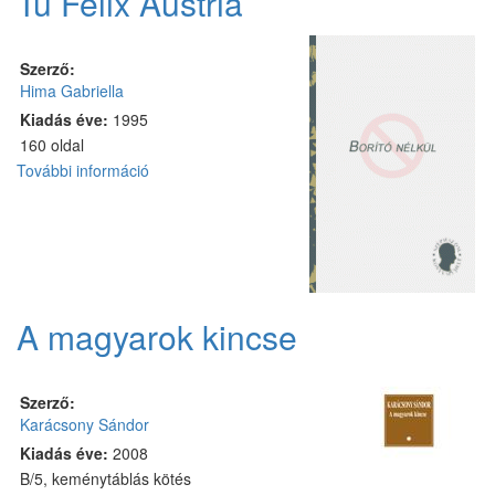
Tu Felix Austria
Szerző:
Hima Gabriella
Kiadás éve:
1995
160 oldal
További információ
Tu
Felix
Austria
tartalommal
kapcsolatosan
A magyarok kincse
Szerző:
Karácsony Sándor
Kiadás éve:
2008
B/5, keménytáblás kötés