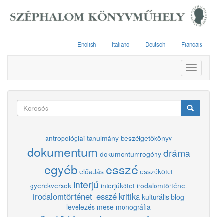
Ugrás
a
tartalomra
English
Italiano
Deutsch
Francais
Toggle
navigati
Keresés
űrlap
Keresés
antropológiai tanulmány
beszélgetőkönyv
dokumentum
dráma
dokumentumregény
egyéb
esszé
előadás
esszékötet
interjú
gyerekversek
interjúkötet
irodalomtörténet
irodalomtörténeti esszé
kritika
kulturális blog
levelezés
mese
monográfia