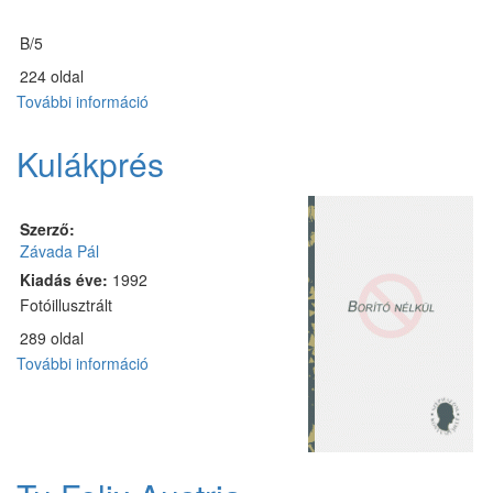
B/5
224 oldal
További információ
Genetikailag
manipulált
tartalommal
Kulákprés
kapcsolatosan
Szerző:
Závada Pál
Kiadás éve:
1992
Fotóillusztrált
289 oldal
További információ
Kulákprés
tartalommal
kapcsolatosan