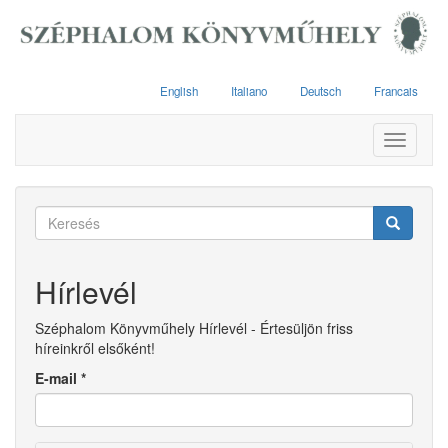
Ugrás
a
tartalomra
English
Italiano
Deutsch
Francais
Toggle
navigati
Keresés
űrlap
Keresés
Hírlevél
Széphalom Könyvműhely Hírlevél - Értesüljön friss
híreinkről elsőként!
E-mail
*