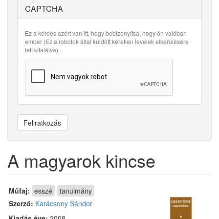
CAPTCHA
Ez a kérdés azért van itt, hogy bebizonyítsa, hogy ön valóban
ember (Ez a robotok által küldött kéretlen levelek elkerülésére
lett kitalálva).
Feliratkozás
A magyarok kincse
Műfaj:
esszé
tanulmány
Szerző:
Karácsony Sándor
Kiadás éve:
2008