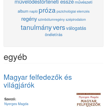
művelődéstörténeti esszé
művészeti
próza
album
napló
pszichológiai elemzés
regény
szimbólumregény
szépirodalom
tanulmány
vers
válogatás
önéletírás
egyéb
Magyar felfedezők és
világjárók
Szerző:
Nyerges Magda