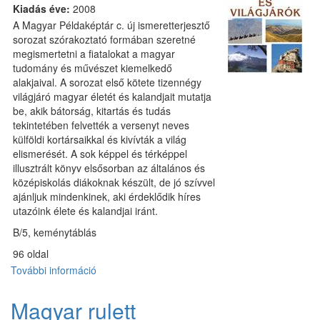
Kiadás éve:
2008
A Magyar Példaképtár c. új ismeretterjesztő
sorozat szórakoztató formában szeretné
megismertetni a fiatalokat a magyar
tudomány és művészet kiemelkedő
alakjaival. A sorozat első kötete tizennégy
világjáró magyar életét és kalandjait mutatja
be, akik bátorság, kitartás és tudás
tekintetében felvették a versenyt neves
külföldi kortársaikkal és kivívták a világ
elismerését. A sok képpel és térképpel
illusztrált könyv elsősorban az általános és
középiskolás diákoknak készült, de jó szívvel
ajánljuk mindenkinek, aki érdeklődik híres
utazóink élete és kalandjai iránt.
B/5, keménytáblás
96 oldal
További információ
Magyar
felfedezők
és
Magyar rulett
világjárók