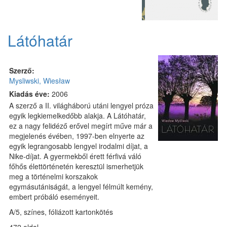
Látóhatár
Szerző:
Mysliwski, Wiesław
Kiadás éve:
2006
A szerző a II. világháború utáni lengyel próza
egyik legkiemelkedőbb alakja. A Látóhatár,
ez a nagy felidéző erővel megírt műve már a
megjelenés évében, 1997-ben elnyerte az
egyik legrangosabb lengyel irodalmi díjat, a
Nike-díjat. A gyermekből érett férfivá váló
főhős élettörténetén keresztül ismerhetjük
meg a történelmi korszakok
egymásutániságát, a lengyel félmúlt kemény,
embert próbáló eseményeit.
A/5, színes, fóliázott kartonkötés