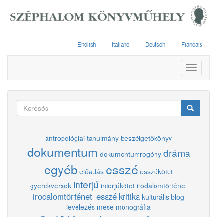
Ugrás
a
tartalomra
English
Italiano
Deutsch
Francais
Toggle
navigati
Keresés
űrlap
Keresés
antropológiai tanulmány
beszélgetőkönyv
dokumentum
dráma
dokumentumregény
egyéb
esszé
előadás
esszékötet
interjú
gyerekversek
interjúkötet
irodalomtörténet
irodalomtörténeti esszé
kritika
kulturális blog
levelezés
mese
monográfia