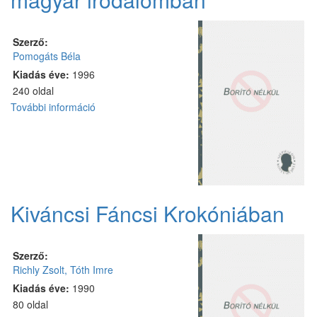
Szerző:
Pomogáts Béla
Kiadás éve:
1996
240 oldal
További információ
Querela
Hungariae
-
Trianon
a
magyar
irodalomban
Kiváncsi Fáncsi Krokóniában
tartalommal
kapcsolatosan
Szerző:
Richly Zsolt, Tóth Imre
Kiadás éve:
1990
80 oldal