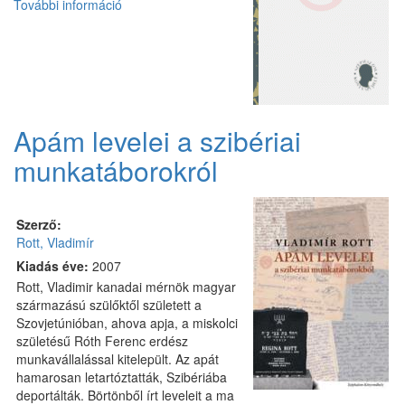
További információ
Kiváncsi
Fáncsi
Krokóniában
tartalommal
kapcsolatosan
Apám levelei a szibériai
munkatáborokról
Szerző:
Rott, Vladimír
Kiadás éve:
2007
Rott, Vladimir kanadai mérnök magyar
származású szülőktől született a
Szovjetúnióban, ahova apja, a miskolci
születésű Róth Ferenc erdész
munkavállalással kitelepült. Az apát
hamarosan letartóztatták, Szibériába
deportálták. Börtönből írt leveleit a ma