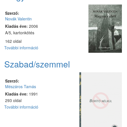
tartalommal
kapcsolatosan
Szerző:
Novák Valentin
Kiadás éve:
2006
A/5, kartonkötés
162 oldal
További információ
Magyar
rulett
tartalommal
Szabad/szemmel
kapcsolatosan
Szerző:
Mészáros Tamás
Kiadás éve:
1991
293 oldal
További információ
Szabad/szemmel
tartalommal
kapcsolatosan