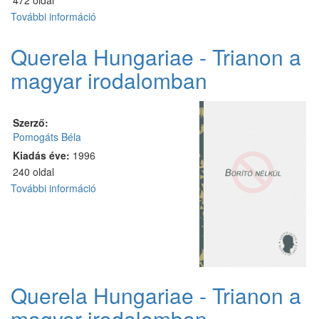
472 oldal
További információ
Látóhatár
tartalommal
kapcsolatosan
Querela Hungariae - Trianon a
magyar irodalomban
Szerző:
Pomogáts Béla
Kiadás éve:
1996
240 oldal
További információ
Querela
Hungariae
-
Trianon
a
magyar
irodalomban
Querela Hungariae - Trianon a
tartalommal
kapcsolatosan
magyar irodalomban