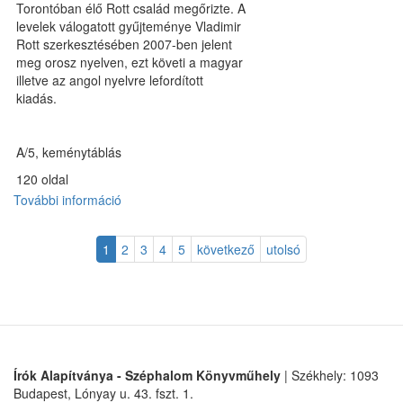
Torontóban élő Rott család megőrizte. A
levelek válogatott gyűjteménye Vladimir
Rott szerkesztésében 2007-ben jelent
meg orosz nyelven, ezt követi a magyar
illetve az angol nyelvre lefordított
kiadás.
A/5, keménytáblás
120 oldal
További információ
Apám
levelei
a
1
2
3
4
5
következő
utolsó
szibériai
munkatáborokról
tartalommal
kapcsolatosan
Írók Alapítványa - Széphalom Könyvműhely
| Székhely: 1093
Budapest, Lónyay u. 43. fszt. 1.