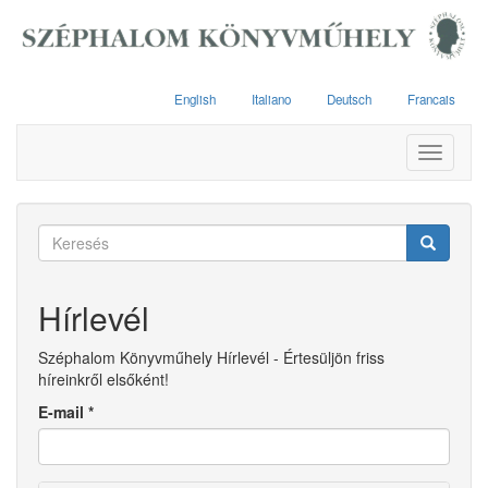
Ugrás
a
tartalomra
English
Italiano
Deutsch
Francais
Toggle
navigati
Keresés
űrlap
Keresés
Hírlevél
Széphalom Könyvműhely Hírlevél - Értesüljön friss
híreinkről elsőként!
E-mail
*