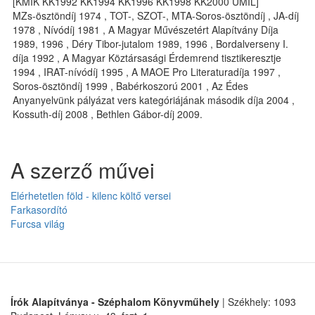
[KMIK KK1992 KK1994 KK1996 KK1998 KK2000 UMIL]
MZs-ösztöndíj 1974 , TOT-, SZOT-, MTA-Soros-ösztöndíj , JA-díj
1978 , Nívódíj 1981 , A Magyar Művészetért Alapítvány Díja
1989, 1996 , Déry Tibor-jutalom 1989, 1996 , Bordalverseny I.
díja 1992 , A Magyar Köztársasági Érdemrend tisztikeresztje
1994 , IRAT-nívódíj 1995 , A MAOE Pro Literaturadíja 1997 ,
Soros-ösztöndíj 1999 , Babérkoszorú 2001 , Az Édes
Anyanyelvünk pályázat vers kategóriájának második díja 2004 ,
Kossuth-díj 2008 , Bethlen Gábor-díj 2009.
A szerző művei
Elérhetetlen föld - kilenc költő versei
Farkasordító
Furcsa világ
Írók Alapítványa - Széphalom Könyvműhely
| Székhely: 1093