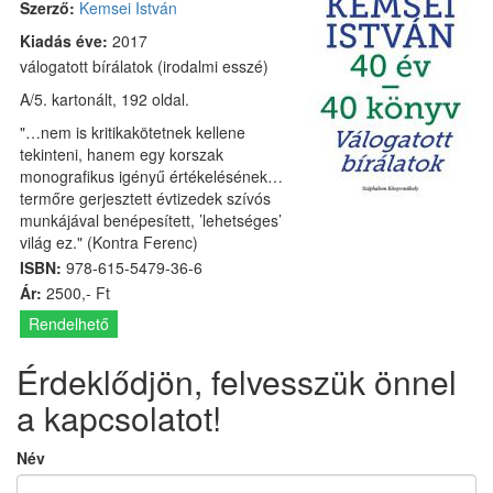
Szerző:
Kemsei István
Kiadás éve:
2017
válogatott bírálatok (irodalmi esszé)
A/5. kartonált, 192 oldal.
"…nem is kritikakötetnek kellene
tekinteni, hanem egy korszak
monografikus igényű értékelésének…
termőre gerjesztett évtizedek szívós
munkájával benépesített, ’lehetséges’
világ ez." (Kontra Ferenc)
ISBN:
978-615-5479-36-6
Ár:
2500,- Ft
Rendelhető
Érdeklődjön, felvesszük önnel
a kapcsolatot!
Név