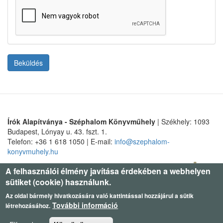
Beküldés
Írók Alapítványa - Széphalom Könyvműhely
| Székhely: 1093
Budapest, Lónyay u. 43. fszt. 1.
Telefon: +36 1 618 1050 | E-mail:
info@szephalom-
konyvmuhely.hu
A felhasználói élmény javítása érdekében a webhelyen
sütiket (cookie) használunk.
Az oldal bármely hivatkozására való kattintással hozzájárul a sütik
További információ
létrehozásához.