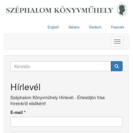
Ugrás
a
tartalomra
English
Italiano
Deutsch
Francais
Toggle
navigati
Keresés
űrlap
Keresés
Hírlevél
Széphalom Könyvműhely Hírlevél - Értesüljön friss
híreinkről elsőként!
E-mail
*