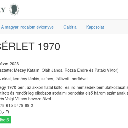
A magyar irodalom évkönyve
Galéria
Kapcsolat
SÉRLET 1970
 éve:
2023
sztette: Mezey Katalin, Oláh János, Rózsa Endre és Pataki Viktor)
 oldal, kemény táblás, színes, fóliázott, borítóval
 egy 1970-ben, az akkori fiatal költő- és író nemzedék bemutatkozását 
tiltott és rendőrileg elkobzott irodalmi periodika első három számának
és Voigt Vilmos bevezetőivel.
78-615-5479-89-2
,- Ft
lhető