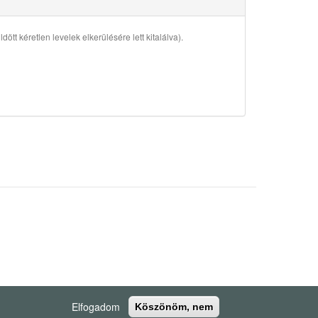
ött kéretlen levelek elkerülésére lett kitalálva).
Elfogadom
Köszönöm, nem