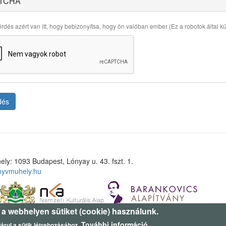
TCHA
rdés azért van itt, hogy bebizonyítsa, hogy ön valóban ember (Ez a robotok által küld
dés
ely: 1093 Budapest, Lónyay u. 43. fszt. 1.
nyvmuhely.hu
 a webhelyen sütiket (cookie) használunk.
További információ
árul a sütik létrehozásához.