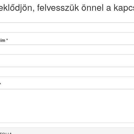
eklődjön, felvesszük önnel a kapcs
cím
*
*