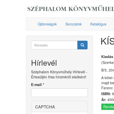
Ugrás
a
tartalomra
Újdonságok
Sorozatok
Katalógus
KÍ
Keresés
űrlap
Keresés
Kiadás
Hírlevél
(Szerke
B/5, 204
Széphalom Könyvműhely Hírlevél -
Értesüljön friss híreinkről elsőként!
A kötet
majd be
E-mail
*
Ferenc 
ISBN:
9
Ár:
4000
CAPTCHA
Rende