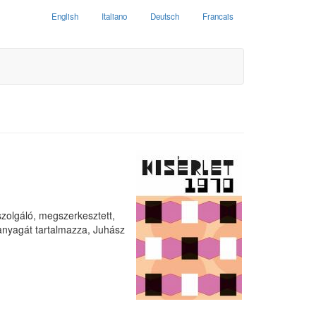
English
Italiano
Deutsch
Francais
szolgáló, megszerkesztett,
 anyagát tartalmazza, Juhász