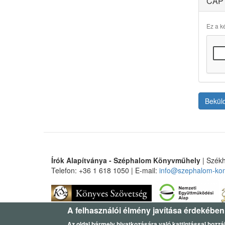
CAP
Ez a ké
Bekül
Írók Alapítványa - Széphalom Könyvműhely
| Székh
Telefon: +36 1 618 1050 | E-mail:
info@szephalom-ko
A felhasználói élmény javítása érdekében
Az oldal bármely hivatkozására való kattintással hozzáj