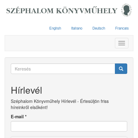
Ugrás
a
tartalomra
English
Italiano
Deutsch
Francais
Toggle
navigati
Keresés
űrlap
Keresés
Hírlevél
Széphalom Könyvműhely Hírlevél - Értesüljön friss
híreinkről elsőként!
E-mail
*