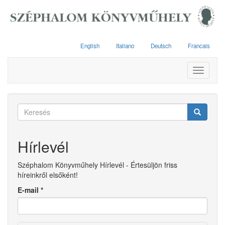
Ugrás
a
tartalomra
English
Italiano
Deutsch
Francais
Toggle
navigati
Keresés
űrlap
Keresés
Hírlevél
Széphalom Könyvműhely Hírlevél - Értesüljön friss
híreinkről elsőként!
E-mail
*