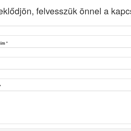
eklődjön, felvesszük önnel a kapcs
cím
*
*