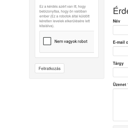
Ez a kérdés azért van itt, hogy
Érd
bebizonyítsa, hogy ön valóban
ember (Ez a robotok által küldött
Név
kéretlen levelek elkerülésére lett
kitalálva).
E-mail 
Tárgy
Feliratkozás
Üzenet