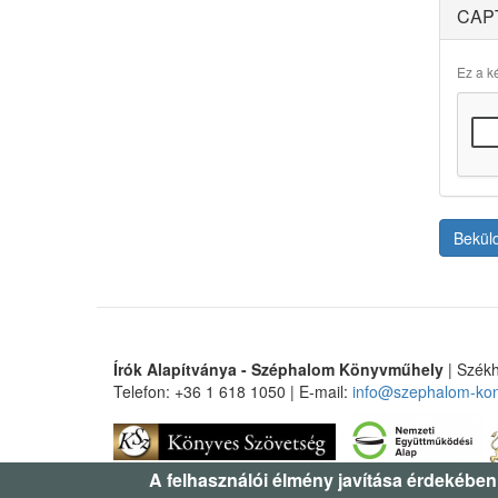
CAP
Ez a ké
Bekül
Írók Alapítványa - Széphalom Könyvműhely
| Székh
Telefon: +36 1 618 1050 | E-mail:
info@szephalom-ko
A felhasználói élmény javítása érdekében