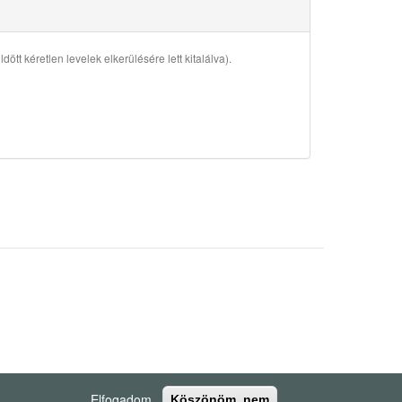
ött kéretlen levelek elkerülésére lett kitalálva).
Elfogadom
Köszönöm, nem