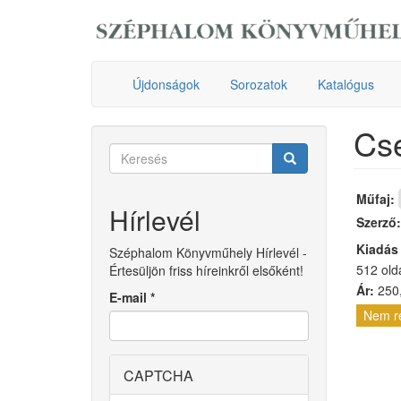
Ugrás
a
tartalomra
Újdonságok
Sorozatok
Katalógus
Cse
Keresés
űrlap
Keresés
Műfaj:
Hírlevél
Szerző
Kiadás
Széphalom Könyvműhely Hírlevél -
512 old
Értesüljön friss híreinkről elsőként!
Ár:
250,
E-mail
*
Nem r
CAPTCHA