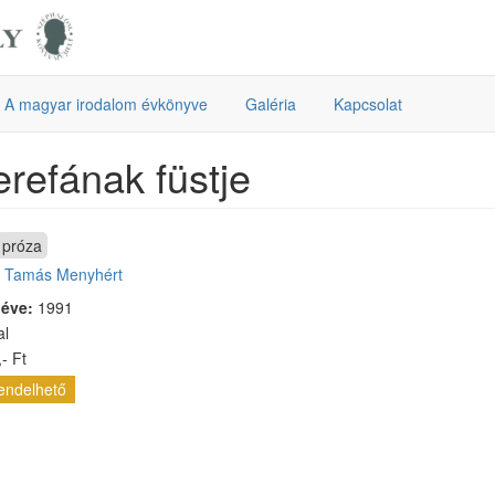
A magyar irodalom évkönyve
Galéria
Kapcsolat
refának füstje
próza
:
Tamás Menyhért
 éve:
1991
al
- Ft
endelhető