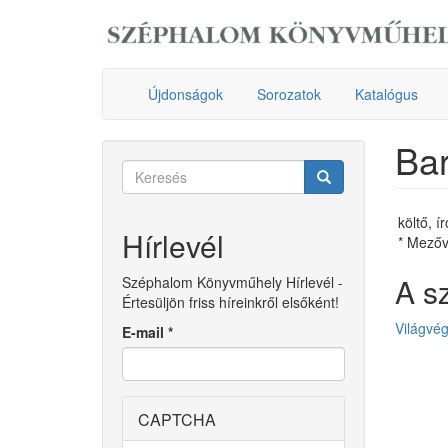
Ugrás
a
tartalomra
Újdonságok
Sorozatok
Katalógus
Bar
Keresés
űrlap
Keresés
költő, ír
Hírlevél
* Mezőv
A s
Széphalom Könyvműhely Hírlevél -
Értesüljön friss híreinkről elsőként!
Világvé
E-mail
*
CAPTCHA