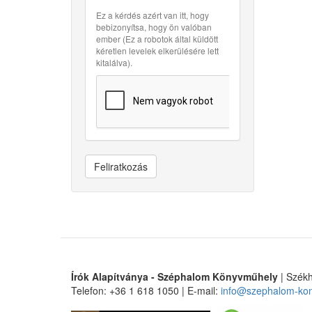
Ez a kérdés azért van itt, hogy
bebizonyítsa, hogy ön valóban
ember (Ez a robotok által küldött
kéretlen levelek elkerülésére lett
kitalálva).
Feliratkozás
Írók Alapítványa - Széphalom Könyvműhely
| Székh
Telefon: +36 1 618 1050 | E-mail:
info@szephalom-ko