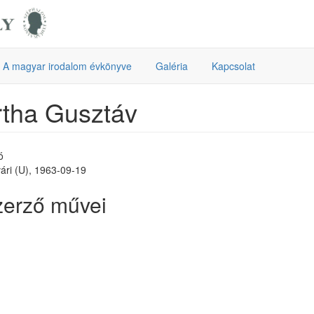
A magyar irodalom évkönyve
Galéria
Kapcsolat
tha Gusztáv
ó
ári (U), 1963-09-19
zerző művei
g