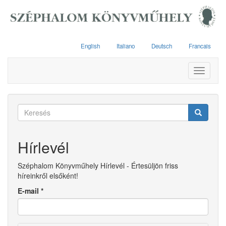
Ugrás
a
tartalomra
English
Italiano
Deutsch
Francais
Toggle
navigati
Keresés
űrlap
Keresés
Hírlevél
Széphalom Könyvműhely Hírlevél - Értesüljön friss
híreinkről elsőként!
E-mail
*