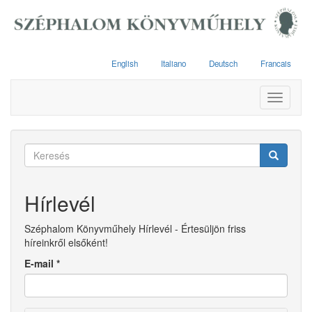
Ugrás
a
tartalomra
English
Italiano
Deutsch
Francais
Toggle
navigati
Keresés
űrlap
Keresés
Hírlevél
Széphalom Könyvműhely Hírlevél - Értesüljön friss
híreinkről elsőként!
E-mail
*