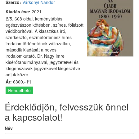
Szerző:
Várkonyi Nándor
Kiadás éve:
2021
B/5, 608 oldal, keménytáblás,
egészvászon kötésben, színes, fóliázott
védőborítóval. A klasszikus író,
szerkesztő, eszmetörténész híres
irodalomtörténetének változatlan,
második kiadását a neves
irodalomkutató, Dr. Nagy Imre
kísérőtanulmányaival, jegyzeteivel és
idegenszavak jegyzékével kiegészítve
adjuk közre.
Ár:
6300,- Ft
Rendelhető
Érdeklődjön, felvesszük önnel
a kapcsolatot!
Név