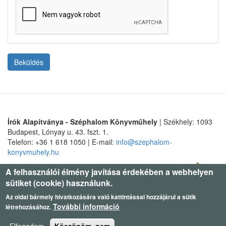
Beküldés
Írók Alapítványa - Széphalom Könyvműhely
| Székhely: 1093
Budapest, Lónyay u. 43. fszt. 1.
Telefon: +36 1 618 1050 | E-mail:
info@szephalom-
konyvmuhely.hu
A felhasználói élmény javítása érdekében a webhelyen
sütiket (cookie) használunk.
Az oldal bármely hivatkozására való kattintással hozzájárul a sütik
További információ
létrehozásához.