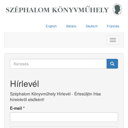
Ugrás
a
tartalomra
English
Italiano
Deutsch
Francais
Toggle
navigati
Keresés
űrlap
Keresés
Hírlevél
Széphalom Könyvműhely Hírlevél - Értesüljön friss
híreinkről elsőként!
E-mail
*