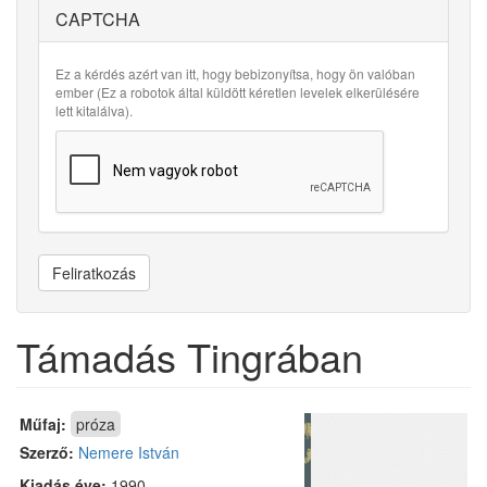
CAPTCHA
Ez a kérdés azért van itt, hogy bebizonyítsa, hogy ön valóban
ember (Ez a robotok által küldött kéretlen levelek elkerülésére
lett kitalálva).
Feliratkozás
Támadás Tingrában
Műfaj:
próza
Szerző:
Nemere István
Kiadás éve:
1990