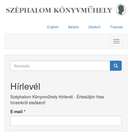
Ugrás
a
tartalomra
English
Italiano
Deutsch
Francais
Toggle
navigati
Keresés
űrlap
Keresés
Hírlevél
Széphalom Könyvműhely Hírlevél - Értesüljön friss
híreinkről elsőként!
E-mail
*