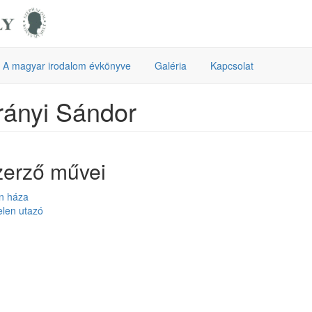
A magyar irodalom évkönyve
Galéria
Kapcsolat
ányi Sándor
zerző művei
ón háza
elen utazó