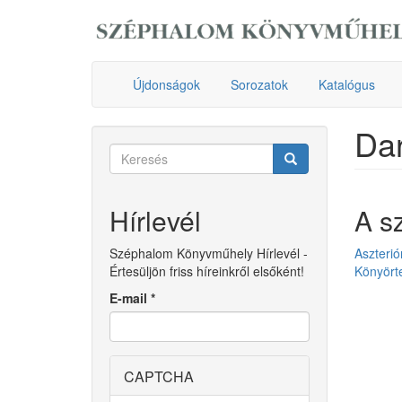
Ugrás
a
tartalomra
Újdonságok
Sorozatok
Katalógus
Dar
Keresés
űrlap
Keresés
Hírlevél
A s
Széphalom Könyvműhely Hírlevél -
Aszteri
Értesüljön friss híreinkről elsőként!
Könyört
E-mail
*
CAPTCHA