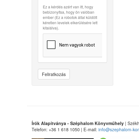
Ez a kérdés azért van itt, hogy
bebizonyítsa, hogy ön valóban
ember (Ez a robotok által küldött
kéretlen levelek elkerülésére lett
kitalálva).
Feliratkozás
Írók Alapítványa - Széphalom Könyvműhely
| Székh
Telefon: +36 1 618 1050 | E-mail:
info@szephalom-ko