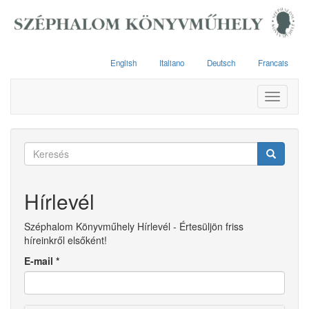
Ugrás
a
tartalomra
English
Italiano
Deutsch
Francais
Toggle
navigati
Keresés
űrlap
Keresés
Hírlevél
Széphalom Könyvműhely Hírlevél - Értesüljön friss
híreinkről elsőként!
E-mail
*