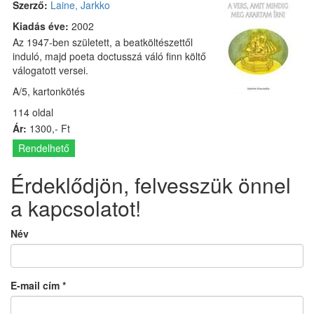
Szerző:
Laine, Jarkko
Kiadás éve:
2002
Az 1947-ben született, a beatköltészettől
induló, majd poeta doctusszá váló finn költő
válogatott versei.
A/5, kartonkötés
114 oldal
Ár:
1300,- Ft
Rendelhető
Érdeklődjön, felvesszük önnel
a kapcsolatot!
Név
E-mail cím
*