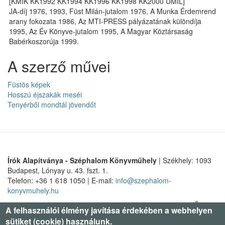
[KMIK KK1992 KK1994 KK1996 KK1998 KK2000 UMIL]
JA-díj 1976, 1993, Füst Milán-jutalom 1976, A Munka Érdemrend
arany fokozata 1986, Az MTI-PRESS pályázatának különdíja
1995, Az Év Könyve-jutalom 1995, A Magyar Köztársaság
Babérkoszorúja 1999.
A szerző művei
Füstös képek
Hosszú éjszakák meséi
Tenyérből mondtál jövendőt
Írók Alapítványa - Széphalom Könyvműhely
| Székhely: 1093
Budapest, Lónyay u. 43. fszt. 1.
Telefon: +36 1 618 1050 | E-mail:
info@szephalom-
konyvmuhely.hu
A felhasználói élmény javítása érdekében a webhelyen
sütiket (cookie) használunk.