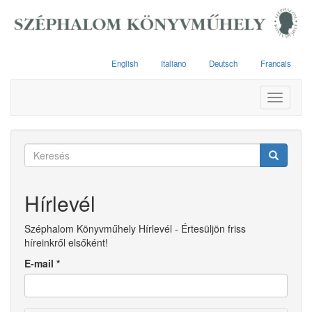
Ugrás
a
tartalomra
English
Italiano
Deutsch
Francais
Toggle
navigati
Keresés
űrlap
Keresés
Hírlevél
Széphalom Könyvműhely Hírlevél - Értesüljön friss
híreinkről elsőként!
E-mail
*