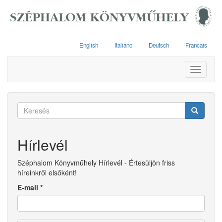
Ugrás
a
tartalomra
English
Italiano
Deutsch
Francais
Toggle
navigati
Keresés
űrlap
Keresés
Hírlevél
Széphalom Könyvműhely Hírlevél - Értesüljön friss
híreinkről elsőként!
E-mail
*