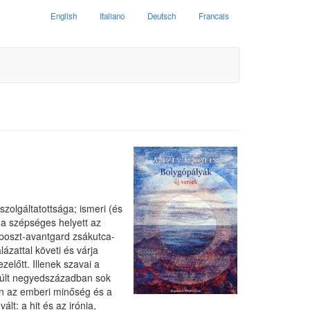
English
Italiano
Deutsch
Francais
szolgáltatottsága; ismeri (és
 a szépséges helyett az
 poszt-avantgard zsákutca-
zattal követi és várja
zelőtt. Illenek szavai a
lmúlt negyedszázadban sok
en az emberi minőség és a
lt: a hit és az irónia,