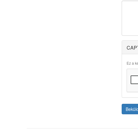
CAP
Ez a ké
Bekül