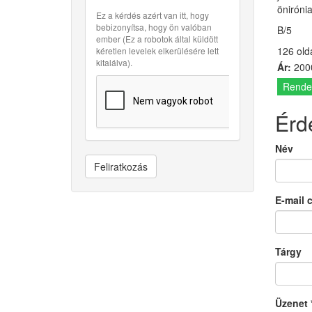
önirónia
Ez a kérdés azért van itt, hogy
bebizonyítsa, hogy ön valóban
B/5
ember (Ez a robotok által küldött
126 old
kéretlen levelek elkerülésére lett
kitalálva).
Ár:
2000
Rende
Érd
Név
Feliratkozás
E-mail 
Tárgy
Üzenet