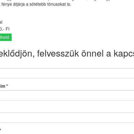
 fénye átjárja a sötétebb tónusokat is.
al
,- Ft
lhető
eklődjön, felvesszük önnel a kapcs
cím
*
*