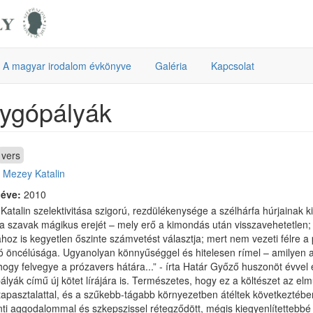
A magyar irodalom évkönyve
Galéria
Kapcsolat
ygópályák
vers
:
Mezey Katalin
 éve:
2010
atalin szelektivitása szigorú, rezdülékenysége a szélhárfa húrjainak ki
) a szavak mágikus erejét – mely erő a kimondás után visszavehetetlen;
oz is kegyetlen őszinte számvetést választja; mert nem vezeti félre a
ó öncélúsága. Ugyanolyan könnyűséggel és hitelesen rímel – amilyen alá
 hogy felvegye a prózavers hátára...” - írta Határ Győző huszonöt évvel e
ályák című új kötet lírájára is. Természetes, hogy ez a költészet az e
tapasztalattal, és a szűkebb-tágabb környezetben átéltek következtéb
nti aggodalommal és szkepszissel rétegződött, mégis kiegyenlítettebbé vá