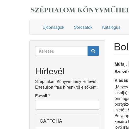
Ugrás
a
tartalomra
Újdonságok
Sorozatok
Katalógus
Bol
Keresés
űrlap
Keresés
Műfaj:
Hírlevél
Szerző
Kiadás
Széphalom Könyvműhely Hírlevél -
„Mezey K
Értesüljön friss híreinkről elsőként!
lakolja
E-mail
*
önmagáh
portyáz
ihletét,
Bolygóp
CAPTCHA
keserű 
jövő irá