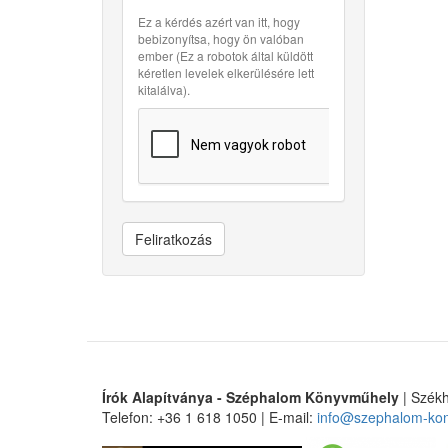
Ez a kérdés azért van itt, hogy
bebizonyítsa, hogy ön valóban
ember (Ez a robotok által küldött
kéretlen levelek elkerülésére lett
kitalálva).
Feliratkozás
Írók Alapítványa - Széphalom Könyvműhely
| Székh
Telefon: +36 1 618 1050 | E-mail:
info@szephalom-ko