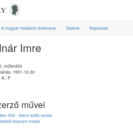
A magyar irodalom évkönyve
Galéria
Kapcsolat
nár Imre
ró, műfordító
nánás, 1931-12-30
 A ; P
zerző művei
len föld - kilenc költő versei
zkéből kizavart madár