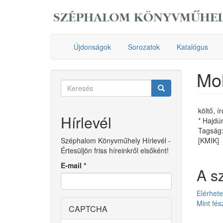
Ugrás
a
tartalomra
Újdonságok
Sorozatok
Katalógus
Mol
Keresés
űrlap
Keresés
költő, í
Hírlevél
* Hajdú
Tagság:
Széphalom Könyvműhely Hírlevél -
[KMIK]
Értesüljön friss híreinkről elsőként!
E-mail
*
A s
Elérhetet
Mint fés
CAPTCHA